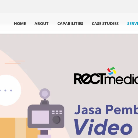
HOME
ABOUT
CAPABILITIES
CASE STUDIES
SERV