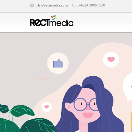
:
hi@rectmedia.com
: +6224.3000.7000