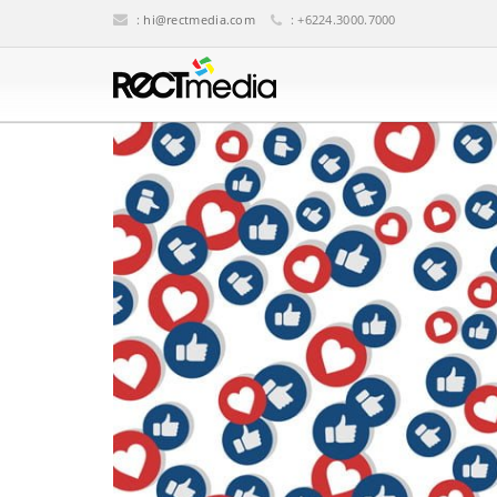
:
hi@rectmedia.com
: +6224.3000.7000