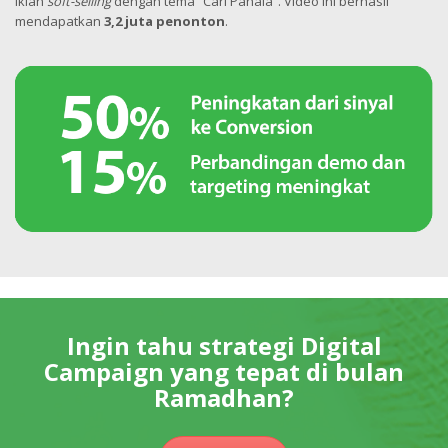
iklan
soft-selling
dengan tema “Cari Pahala”. Video ini berhasil
mendapatkan
3,2 juta penonton
.
Ingin tahu strategi Digital
Campaign yang tepat di bulan
Ramadhan?