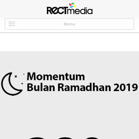
-->
Menu