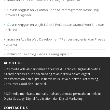
Devrin Anggun
on
7 Contoh Bahasa Pemrograman Dasar Bagi
Software Engineer
Devrin Anggun
on
Wajib Tahu! 3 Perbedaan Utama Front End dan
Back End
inara
on
Apa Itu Web Development? Pengertian, Jenis, dan Proses
kerjanya
bolain
on
Teknologi Garis Gawang, Apa Itu?
ABOUT US
RECTmedia adalah perusahaan Creative & Technical Digital Marketing
Agency berbasis di Indonesia yang telah bekerja dalam digital
transformation dan digital initiative khususnya di sektor Fast Moving
Consumer Good dan Financial.
RECTmedia membantu memaksimalkan potensial perusahaan melalui
Digital Strategy, Digital Application, dan Digital Marketing.
CONTACT US