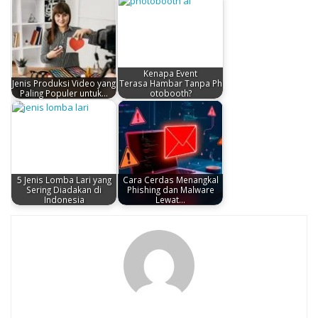
Kenapa Event
Jenis Produksi Video yang
Terasa Hambar Tanpa Ph
Paling Populer untuk…
otobooth?
5 Jenis Lomba Lari yang
Cara Cerdas Menangkal
Sering Diadakan di
Phishing dan Malware
Indonesia
Lewat…