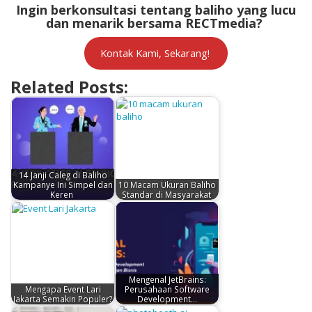
Ingin berkonsultasi tentang baliho yang lucu
dan menarik bersama RECTmedia?
Kontak Kami, Sekarang!
Related Posts:
14 Janji Caleg di Baliho
Kampanye Ini Simpel dan
10 Macam Ukuran Baliho
Keren
Standar di Masyarakat
Mengenal JetBrains:
Mengapa Event Lari
Perusahaan Software
Jakarta Semakin Populer?
Development…