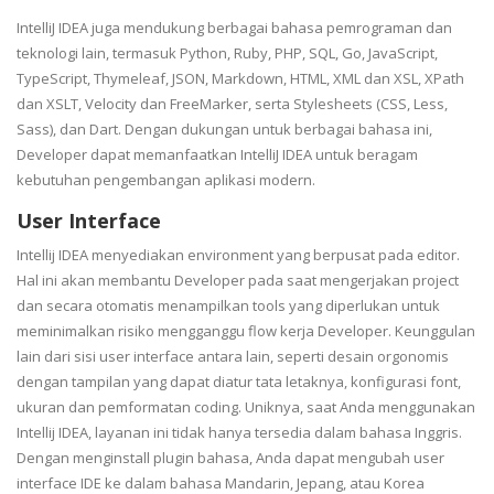
IntelliJ IDEA juga mendukung berbagai bahasa pemrograman dan
teknologi lain, termasuk Python, Ruby, PHP, SQL, Go, JavaScript,
TypeScript, Thymeleaf, JSON, Markdown, HTML, XML dan XSL, XPath
dan XSLT, Velocity dan FreeMarker, serta Stylesheets (CSS, Less,
Sass), dan Dart. Dengan dukungan untuk berbagai bahasa ini,
Developer dapat memanfaatkan IntelliJ IDEA untuk beragam
kebutuhan pengembangan aplikasi modern.
User Interface
Intellij IDEA menyediakan environment yang berpusat pada editor.
Hal ini akan membantu Developer pada saat mengerjakan project
dan secara otomatis menampilkan tools yang diperlukan untuk
meminimalkan risiko mengganggu flow kerja Developer. Keunggulan
lain dari sisi user interface antara lain, seperti desain orgonomis
dengan tampilan yang dapat diatur tata letaknya, konfigurasi font,
ukuran dan pemformatan coding. Uniknya, saat Anda menggunakan
Intellij IDEA, layanan ini tidak hanya tersedia dalam bahasa Inggris.
Dengan menginstall plugin bahasa, Anda dapat mengubah user
interface IDE ke dalam bahasa Mandarin, Jepang, atau Korea