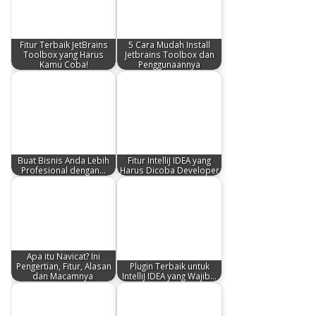
Fitur Terbaik JetBrains
5 Cara Mudah Install
Toolbox yang Harus
Jetbrains Toolbox dan
Kamu Coba!
Penggunaannya
Buat Bisnis Anda Lebih
Fitur IntelliJ IDEA yang
Profesional dengan…
Harus Dicoba Developer
Apa itu Navicat? Ini
Pengertian, Fitur, Alasan
Plugin Terbaik untuk
dan Macamnya
IntelliJ IDEA yang Wajib…