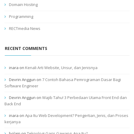
Domain Hosting
Programming
RECTmedia News
RECENT COMMENTS
inara
on
Kenali Arti Website, Unsur, dan Jenisnya
Devrin Anggun
on
7 Contoh Bahasa Pemrograman Dasar Bagi
Software Engineer
Devrin Anggun
on
Wajib Tahu! 3 Perbedaan Utama Front End dan
Back End
inara
on
Apa Itu Web Development? Pengertian, Jenis, dan Proses
kerjanya
bolain
on
Teknologi Garis Gawang, Apa Itu?