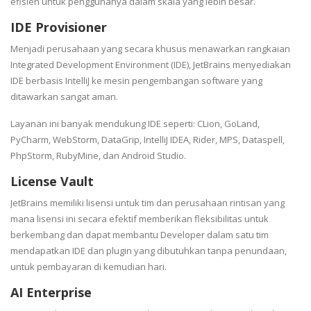
efisien untuk penggunanya dalam skala yang lebih besar.
IDE Provisioner
Menjadi perusahaan yang secara khusus menawarkan rangkaian
Integrated Development Environment (IDE), JetBrains menyediakan
IDE berbasis IntelliJ ke mesin pengembangan software yang
ditawarkan sangat aman.
Layanan ini banyak mendukung IDE seperti: CLion, GoLand,
PyCharm, WebStorm, DataGrip, IntelliJ IDEA, Rider, MPS, Dataspell,
PhpStorm, RubyMine, dan Android Studio.
License Vault
JetBrains memiliki lisensi untuk tim dan perusahaan rintisan yang
mana lisensi ini secara efektif memberikan fleksibilitas untuk
berkembang dan dapat membantu Developer dalam satu tim
mendapatkan IDE dan plugin yang dibutuhkan tanpa penundaan,
untuk pembayaran di kemudian hari.
AI Enterprise