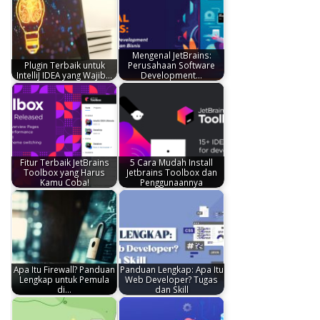
Mengenal JetBrains:
Plugin Terbaik untuk
Perusahaan Software
IntelliJ IDEA yang Wajib…
Development…
Fitur Terbaik JetBrains
5 Cara Mudah Install
Toolbox yang Harus
Jetbrains Toolbox dan
Kamu Coba!
Penggunaannya
Apa Itu Firewall? Panduan
Panduan Lengkap: Apa Itu
Lengkap untuk Pemula
Web Developer? Tugas
di…
dan Skill