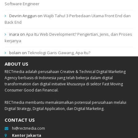
Software Engineer
Devrin Anggun
on
Wajib Tahu! 3 Perbedaan Utama Front End dan
Back End
inara
on
Apa Itu Web Development? Pengertian, Jenis, dan Proses
kerjanya
bolain
on
Teknologi Garis Gawang, Apa Itu?
ABOUT US
RECTmedia adalah perusahaan Creative & Technical Digital Marketing
Agency berbasis di Indonesia yang telah bekerja dalam digital
transformation dan digital initiative khususnya di sektor Fast Moving
Consumer Good dan Financial.
RECTmedia membantu memaksimalkan potensial perusahaan melalui
Digital Strategy, Digital Application, dan Digital Marketing.
CONTACT US
hi@rectmedia.com
Kantor Jakarta