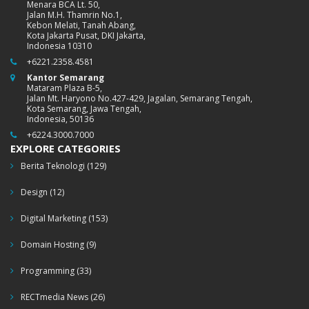
Menara BCA Lt. 50,
Jalan M.H. Thamrin No.1,
Kebon Melati, Tanah Abang,
Kota Jakarta Pusat, DKI Jakarta,
Indonesia 10310
+6221.2358.4581
Kantor Semarang
Mataram Plaza B-5,
Jalan Mt. Haryono No.427-429, Jagalan, Semarang Tengah,
Kota Semarang, Jawa Tengah,
Indonesia, 50136
+6224.3000.7000
EXPLORE CATEGORIES
Berita Teknologi
(129)
Design
(12)
Digital Marketing
(153)
Domain Hosting
(9)
Programming
(33)
RECTmedia News
(26)