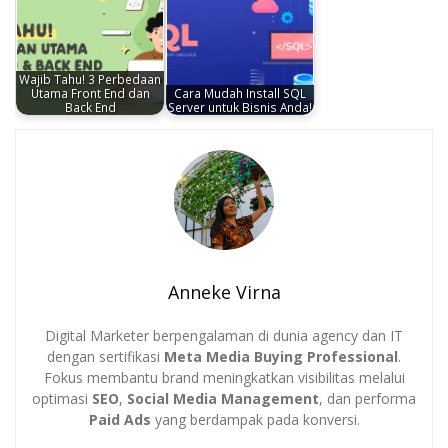
Wajib Tahu! 3 Perbedaan
Utama Front End dan
Cara Mudah Install SQL
Back End
Server untuk Bisnis Anda!
Anneke Virna
Digital Marketer berpengalaman di dunia agency dan IT
dengan sertifikasi
Meta Media Buying Professional
.
Fokus membantu brand meningkatkan visibilitas melalui
optimasi
SEO
,
Social Media Management
, dan performa
Paid Ads
yang berdampak pada konversi.