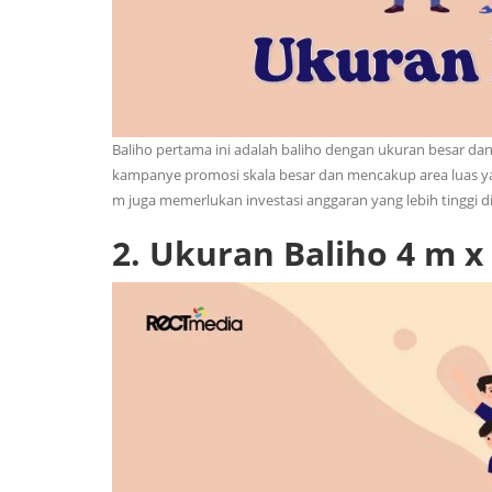
Baliho pertama ini adalah baliho dengan ukuran besar dan
kampanye promosi skala besar dan mencakup area luas yan
m juga memerlukan investasi anggaran yang lebih tinggi d
2.
Ukuran Baliho 4 m x