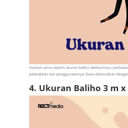
Hampir sama seperti ukuran baliho sebelumnya, perbedaan
peletakkan dan penggunaannya, biasa disesuaikan dengan
4.
Ukuran Baliho 3 m x