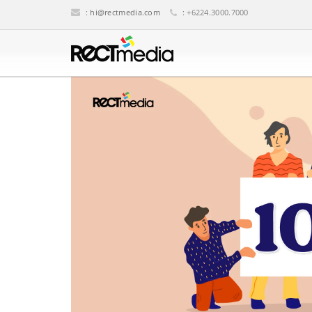
:
hi@rectmedia.com
: +6224.3000.7000