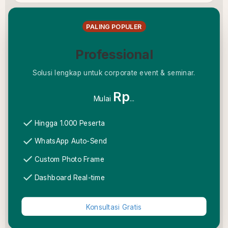
PALING POPULER
Professional
Solusi lengkap untuk corporate event & seminar.
Rp
Mulai
...
check
Hingga 1.000 Peserta
check
WhatsApp Auto-Send
check
Custom Photo Frame
check
Dashboard Real-time
Konsultasi Gratis