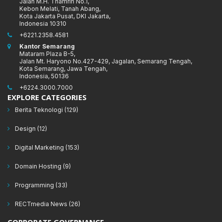
Jalan M.H. Thamrin No.1,
Kebon Melati, Tanah Abang,
Kota Jakarta Pusat, DKI Jakarta,
Indonesia 10310
+6221.2358.4581
Kantor Semarang
Mataram Plaza B-5,
Jalan Mt. Haryono No.427-429, Jagalan, Semarang Tengah,
Kota Semarang, Jawa Tengah,
Indonesia, 50136
+6224.3000.7000
EXPLORE CATEGORIES
Berita Teknologi
(129)
Design
(12)
Digital Marketing
(153)
Domain Hosting
(9)
Programming
(33)
RECTmedia News
(26)
CORPORATE GOVERNANCE