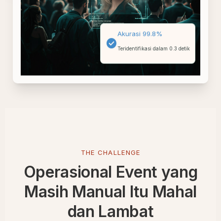
Akurasi 99.8%
check_circle
Teridentifikasi dalam 0.3 detik
THE CHALLENGE
Operasional Event yang
Masih Manual Itu Mahal
dan Lambat