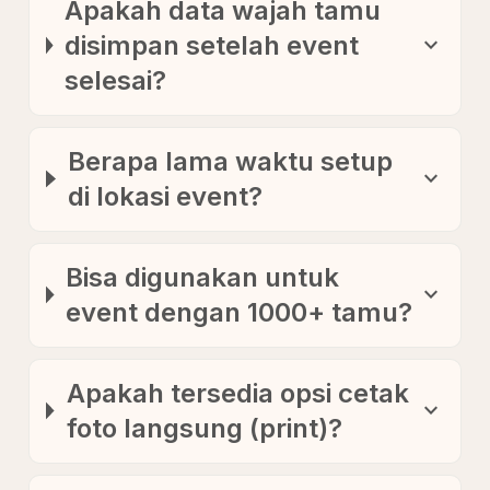
Apakah data wajah tamu
disimpan setelah event
expand_more
selesai?
Berapa lama waktu setup
expand_more
di lokasi event?
Bisa digunakan untuk
expand_more
event dengan 1000+ tamu?
Apakah tersedia opsi cetak
expand_more
foto langsung (print)?