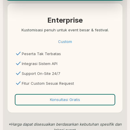
Enterprise
Kustomisasi penuh untuk event besar & festival.
Custom
check
Peserta Tak Terbatas
check
Integrasi Sistem API
check
Support On-Site 24/7
check
Fitur Custom Sesuai Request
Konsultasi Gratis
*Harga dapat disesuaikan berdasarkan kebutuhan spesifik dan
lokasi event.