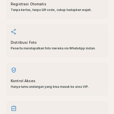
Registrasi Otomatis
Tanpa kertas, tanpa QR code, cukup hadapkan wajah.
share
Distribusi Foto
Peserta mendapatkan foto mereka via WhatsApp instan.
verified_user
Kontrol Akses
Hanya tamu undangan yang bisa masuk ke area VIP.
assignment_turned_in