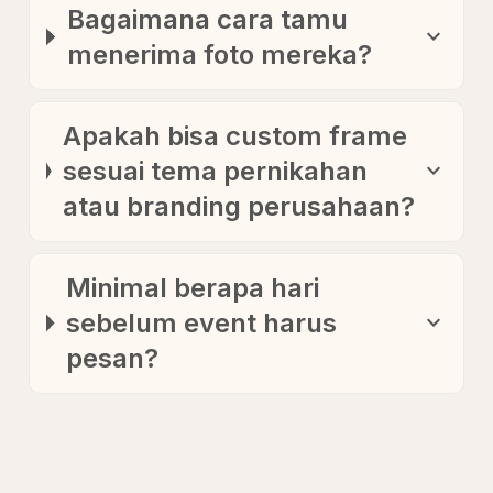
Bagaimana cara tamu
expand_more
menerima foto mereka?
Apakah bisa custom frame
sesuai tema pernikahan
expand_more
atau branding perusahaan?
Minimal berapa hari
sebelum event harus
expand_more
pesan?