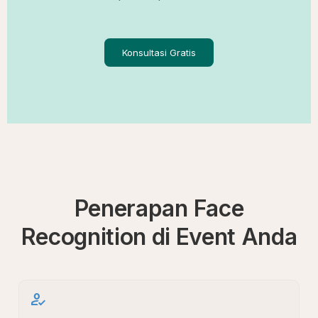
Konsultasi Gratis
Penerapan Face
Recognition di Event Anda
how_to_reg