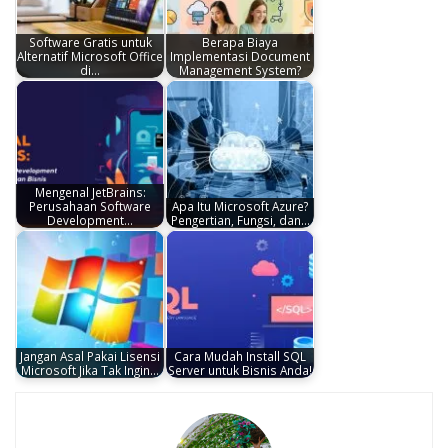
Software Gratis untuk
Berapa Biaya
Alternatif Microsoft Office
Implementasi Document
di…
Management System?
Mengenal JetBrains:
Perusahaan Software
Apa Itu Microsoft Azure?
Development…
Pengertian, Fungsi, dan…
Jangan Asal Pakai Lisensi
Cara Mudah Install SQL
Microsoft Jika Tak Ingin…
Server untuk Bisnis Anda!