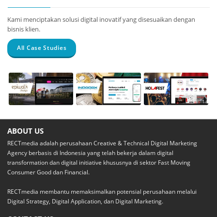
Kami menciptakan solusi digital inovatif yang disesuaikan dengan
bisnis klien.
All Case Studies
Epiwalk
Data
Holafest
Lifestyle
Warehouse &
Digital
Data
ABOUT US
Corporate
Analytics –
Campaigns and
RECTmedia adalah perusahaan Creative & Technical Digital Marketing
Indodax
Website and E-
Social Media
Agency berbasis di Indonesia yang telah bekerja dalam digital
commerce
UX
Digital Strategy
transformation dan digital initiative khususnya di sektor Fast Moving
Design and
Web App
Consumer Good dan Financial.
Usability
Development
RECTmedia membantu memaksimalkan potensial perusahaan melalui
Digital Strategy, Digital Application, dan Digital Marketing.