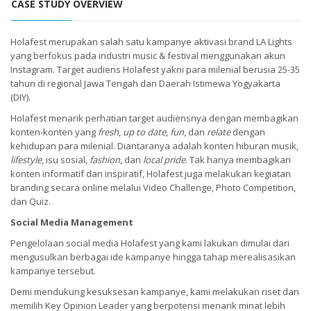
CASE STUDY OVERVIEW
Holafest merupakan salah satu kampanye aktivasi brand LA Lights
yang berfokus pada industri music & festival menggunakan akun
Instagram. Target audiens Holafest yakni para milenial berusia 25-35
tahun di regional Jawa Tengah dan Daerah Istimewa Yogyakarta
(DIY).
Holafest menarik perhatian target audiensnya dengan membagikan
konten-konten yang
fresh
,
up to date
,
fun
, dan
relate
dengan
kehidupan para milenial. Diantaranya adalah konten hiburan musik,
lifestyle
, isu sosial,
fashion
, dan
local pride
. Tak hanya membagikan
konten informatif dan inspiratif, Holafest juga melakukan kegiatan
branding secara online melalui Video Challenge, Photo Competition,
dan Quiz.
Social Media Management
Pengelolaan social media Holafest yang kami lakukan dimulai dari
mengusulkan berbagai ide kampanye hingga tahap merealisasikan
kampanye tersebut.
Demi mendukung kesuksesan kampanye, kami melakukan riset dan
memilih Key Opinion Leader yang berpotensi menarik minat lebih