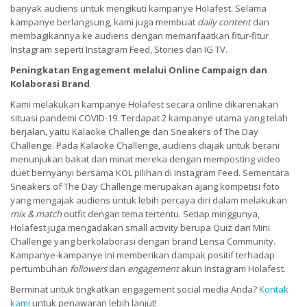
banyak audiens untuk mengikuti kampanye Holafest. Selama
kampanye berlangsung, kami juga membuat
daily content
dan
membagikannya ke audiens dengan memanfaatkan fitur-fitur
Instagram seperti Instagram Feed, Stories dan IG TV.
Peningkatan Engagement melalui Online Campaign dan
Kolaborasi Brand
Kami melakukan kampanye Holafest secara online dikarenakan
situasi pandemi COVID-19. Terdapat 2 kampanye utama yang telah
berjalan, yaitu Kalaoke Challenge dan Sneakers of The Day
Challenge. Pada Kalaoke Challenge, audiens diajak untuk berani
menunjukan bakat dan minat mereka dengan memposting video
duet bernyanyi bersama KOL pilihan di Instagram Feed. Sementara
Sneakers of The Day Challenge merupakan ajang kompetisi foto
yang mengajak audiens untuk lebih percaya diri dalam melakukan
mix & match
outfit dengan tema tertentu. Setiap minggunya,
Holafest juga mengadakan small activity berupa Quiz dan Mini
Challenge yang berkolaborasi dengan brand Lensa Community.
Kampanye-kampanye ini memberikan dampak positif terhadap
pertumbuhan
followers
dan
engagement
akun Instagram Holafest.
Berminat untuk tingkatkan engagement social media Anda?
Kontak
kami
untuk penawaran lebih lanjut!