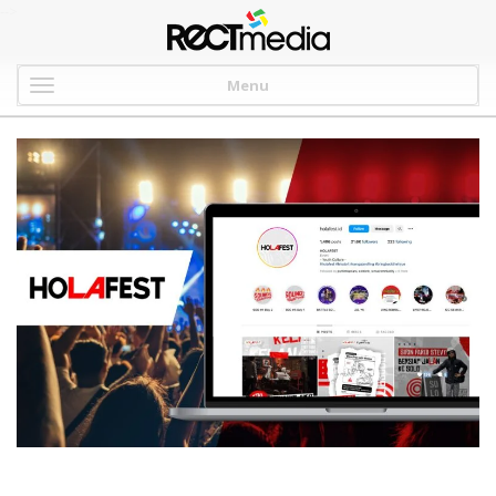
-->
Menu