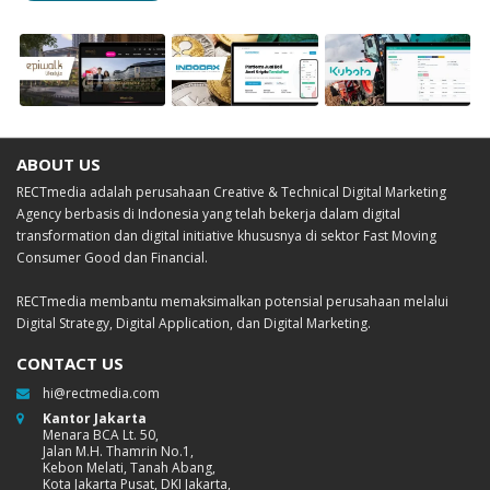
Epiwalk
Data
Document
Lifestyle
Warehouse &
Management
Data
System –
ABOUT US
Corporate
Analytics –
Kubota
RECTmedia adalah perusahaan Creative & Technical Digital Marketing
Indodax
Indonesia
Website and E-
Agency berbasis di Indonesia yang telah bekerja dalam digital
commerce
UX
Digital Strategy
Digital Strategy
transformation dan digital initiative khususnya di sektor Fast Moving
Design and
Web App
Mobile App
Consumer Good dan Financial.
Usability
Development
Development
Web App
RECTmedia membantu memaksimalkan potensial perusahaan melalui
Development
Digital Strategy, Digital Application, dan Digital Marketing.
CONTACT US
hi@rectmedia.com
Kantor Jakarta
Menara BCA Lt. 50,
Jalan M.H. Thamrin No.1,
Kebon Melati, Tanah Abang,
Kota Jakarta Pusat, DKI Jakarta,