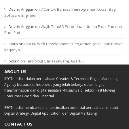
Devrin Anggun
on
7 Contoh Bahasa Pemrograman Dasar Bagi
Software Engineer
Devrin Anggun
on
Wajib Tahu! 3 Perbedaan Utama Front End dan
Back End
inara
on
Apa Itu Web Development? Pengertian, Jenis, dan Proses
kerjanya
bolain
on
Teknologi Garis Gawang, Apa Itu?
ABOUT US
RECTmedia adalah perusahaan Creative & Technical Digital Marketing
Agency berbasis di Indonesia yang telah bekerja dalam digital
transformation dan digital initiative khususnya di sektor Fast Moving
Consumer Good dan Financial.
RECTmedia membantu memaksimalkan potensial perusahaan melalui
Digital Strategy, Digital Application, dan Digital Marketing.
CONTACT US