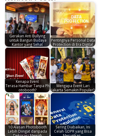
Gerakan Anti Bullying
untuk Bangun Budaya
Pentingnya Personal Data
Kantor yang Sehat
Protection di Era Digital
Kenapa Event
Terasa Hambar Tanpa Ph
Mengapa Event Lari
otobooth?
Jakarta Semakin Populer?
10 Alasan Photobooth
Sering Diabaikan, Ini
Lebih Diingat daripada
Celah GDPR yang Bisa
Dekorasi Mewah
Merugikan…