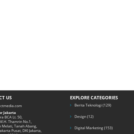
CT US
EXPLORE CATEGORIES
Berita Teknologi
(129)
ectmedia.com
r Jakarta
Design
(12)
a BCA Lt. 50,
 M.H. Thamrin No.1,
 Melati, Tanah Abang,
Digital Marketing
(153)
Jakarta Pusat, DKI Jakarta,