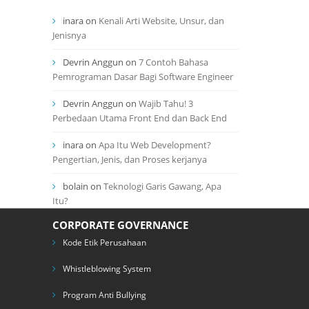
inara
on
Kenali Arti Website, Unsur, dan
Jenisnya
Devrin Anggun
on
7 Contoh Bahasa
Pemrograman Dasar Bagi Software Engineer
Devrin Anggun
on
Wajib Tahu! 3
Perbedaan Utama Front End dan Back End
inara
on
Apa Itu Web Development?
Pengertian, Jenis, dan Proses kerjanya
bolain
on
Teknologi Garis Gawang, Apa
Itu?
CORPORATE GOVERNANCE
Kode Etik Perusahaan
Whistleblowing System
Program Anti Bullying