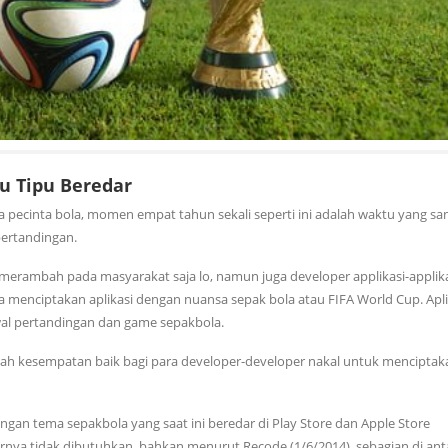
u Tipu Beredar
da pecinta bola, momen empat tahun sekali seperti ini adalah waktu yang sa
pertandingan.
 merambah pada masyarakat saja lo, namun juga developer applikasi-applik
 menciptakan aplikasi dengan nuansa sepak bola atau FIFA World Cup. Apli
dwal pertandingan dan game sepakbola.
alah kesempatan baik bagi para developer-developer nakal untuk menciptak
ngan tema sepakbola yang saat ini beredar di Play Store dan Apple Store
nya tidak dibutuhkan, bahkan menurut Recode (1/6/2014), sebagian di an