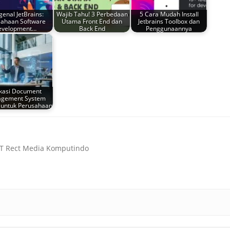
enal JetBrains:
Wajib Tahu! 3 Perbedaan
5 Cara Mudah Install
sahaan Software
Utama Front End dan
Jetbrains Toolbox dan
evelopment…
Back End
Penggunaannya
ikasi Document
gement System
 untuk Perusahaan
PT Rect Media Komputindo