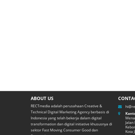
ABOUT US
CONTA
RECTmedia adalah perusahaan Creative &
hi@r
Technical Digital Marketing Agency berbasis di
Kanto
Indonesia yang telah bekerja dalam digital
Menar
Jalan
transformation dan digital initiative khususnya di
Kebon
sektor Fast Moving Consumer Good dan
Kota 