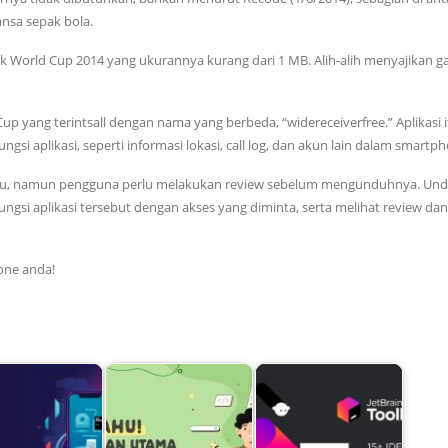
ansa sepak bola.
Kick World Cup 2014 yang ukurannya kurang dari 1 MB. Alih-alih menyajikan g
Cup yang terintsall dengan nama yang berbeda, “widereceiverfree.” Aplikasi 
si aplikasi, seperti informasi lokasi, call log, dan akun lain dalam smartp
 palsu, namun pengguna perlu melakukan review sebelum mengunduhnya. Un
ngsi aplikasi tersebut dengan akses yang diminta, serta melihat review dan
one anda!