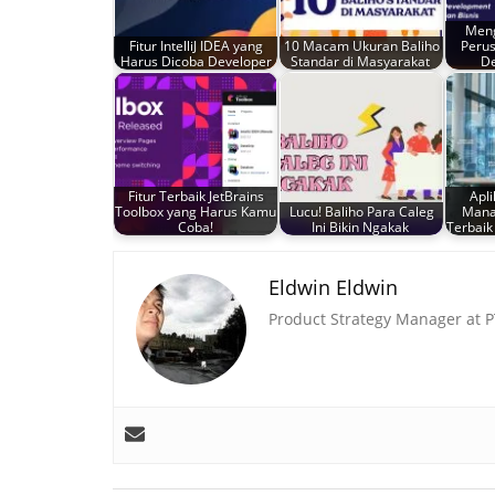
Meng
Fitur IntelliJ IDEA yang
10 Macam Ukuran Baliho
Peru
Harus Dicoba Developer
Standar di Masyarakat
D
Fitur Terbaik JetBrains
Apl
Toolbox yang Harus Kamu
Lucu! Baliho Para Caleg
Mana
Coba!
Ini Bikin Ngakak
Terbaik
Eldwin Eldwin
Product Strategy Manager at 