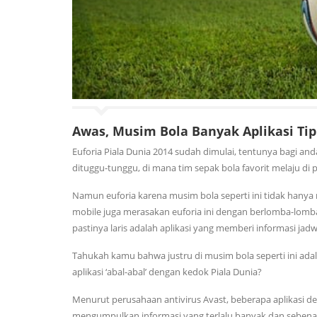
Awas, Musim Bola Banyak Aplikasi Tip
Euforia Piala Dunia 2014 sudah dimulai, tentunya bagi an
dituggu-tunggu, di mana tim sepak bola favorit melaju di 
Namun euforia karena musim bola seperti ini tidak hanya
mobile juga merasakan euforia ini dengan berlomba-lomba
pastinya laris adalah aplikasi yang memberi informasi ja
Tahukah kamu bahwa justru di musim bola seperti ini ad
aplikasi ‘abal-abal’ dengan kedok Piala Dunia?
Menurut perusahaan antivirus Avast, beberapa aplikasi de
mengumpulkan informasi yang terlalu banyak dan sebenar