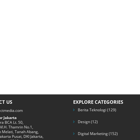
CT US
EXPLORE CATEGORIES
Berita Teknologi
(129)
ectmedia.com
r Jakarta
Design
(12)
a BCA Lt. 50,
 M.H. Thamrin No.1,
 Melati, Tanah Abang,
Digital Marketing
(152)
Jakarta Pusat, DKI Jakarta,