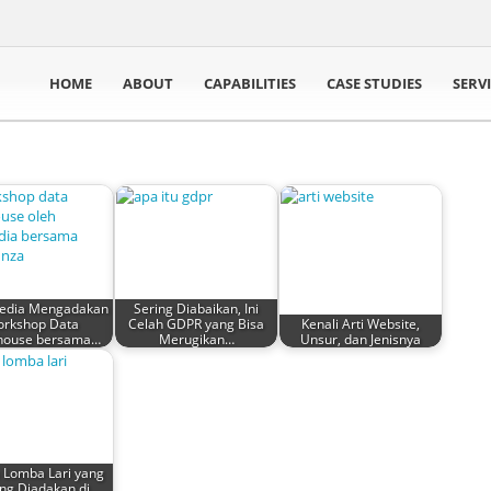
HOME
ABOUT
CAPABILITIES
CASE STUDIES
SERV
edia Mengadakan
Sering Diabaikan, Ini
rkshop Data
Celah GDPR yang Bisa
Kenali Arti Website,
house bersama…
Merugikan…
Unsur, dan Jenisnya
s Lomba Lari yang
ng Diadakan di