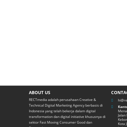
ABOUT US
CONTA
RECTmedia adalah perusahaan Creative &
hi@r
Technical Digital Marketing Agency berbasis di
Kanto
Indonesia yang telah bekerja dalam digital
Menar
Jalan
transformation dan digital initiative khususnya di
Kebon
sektor Fast Moving Consumer Good dan
Kota 