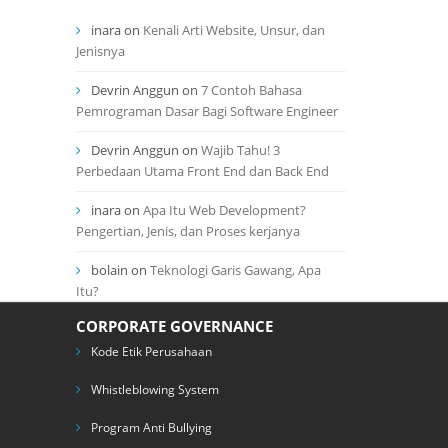
inara
on
Kenali Arti Website, Unsur, dan
Jenisnya
Devrin Anggun
on
7 Contoh Bahasa
Pemrograman Dasar Bagi Software Engineer
Devrin Anggun
on
Wajib Tahu! 3
Perbedaan Utama Front End dan Back End
inara
on
Apa Itu Web Development?
Pengertian, Jenis, dan Proses kerjanya
bolain
on
Teknologi Garis Gawang, Apa
Itu?
CORPORATE GOVERNANCE
Kode Etik Perusahaan
Whistleblowing System
Program Anti Bullying