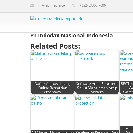
:
hi@rectmedia.com
: +6224.3000.7000
PT Indodax Nasional Indonesia
Related Posts:
Daftar Aplikasi Lelang
Software Arsip Elektronik:
RECTm
Online Resmi dan
Solusi Manajemen Arsip
Wo
Terpercaya…
Modern
Ware
5 Jeni
10 Macam Ukuran Baliho
Pentingnya Personal Data
Seri