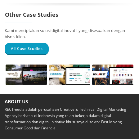
Other Case Studies
Kami menciptakan solusi digital inovatif yang disesuaikan dengan
bisnis klien.
All Case Studies
Epiwalk
Data
Holafest
Lifestyle
Warehouse &
Digital
Data
ABOUT US
Corporate
Analytics –
Campaigns and
RECTmedia adalah perusahaan Creative & Technical Digital Marketing
Indodax
Website and E-
Social Media
Agency berbasis di Indonesia yang telah bekerja dalam digital
commerce
UX
Digital Strategy
transformation dan digital initiative khususnya di sektor Fast Moving
Design and
Web App
Consumer Good dan Financial.
Usability
Development