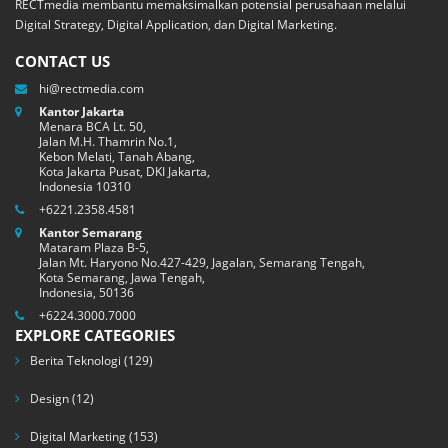
RECTmedia membantu memaksimalkan potensial perusahaan melalui
Digital Strategy, Digital Application, dan Digital Marketing.
CONTACT US
hi@rectmedia.com
Kantor Jakarta
Menara BCA Lt. 50,
Jalan M.H. Thamrin No.1,
Kebon Melati, Tanah Abang,
Kota Jakarta Pusat, DKI Jakarta,
Indonesia 10310
+6221.2358.4581
Kantor Semarang
Mataram Plaza B-5,
Jalan Mt. Haryono No.427-429, Jagalan, Semarang Tengah,
Kota Semarang, Jawa Tengah,
Indonesia, 50136
+6224.3000.7000
EXPLORE CATEGORIES
Berita Teknologi
(129)
Design
(12)
Digital Marketing
(153)