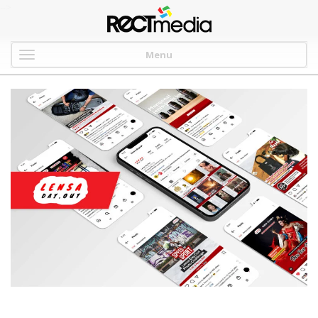
-->
Menu