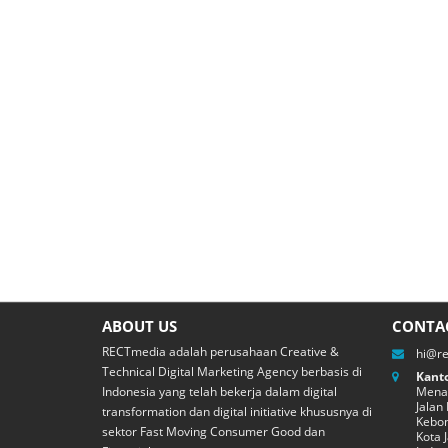
ABOUT US
CONTA
RECTmedia adalah perusahaan Creative &
hi@r
Technical Digital Marketing Agency berbasis di
Kanto
Indonesia yang telah bekerja dalam digital
Menar
Jalan
transformation dan digital initiative khususnya di
Kebon
sektor Fast Moving Consumer Good dan
Kota 