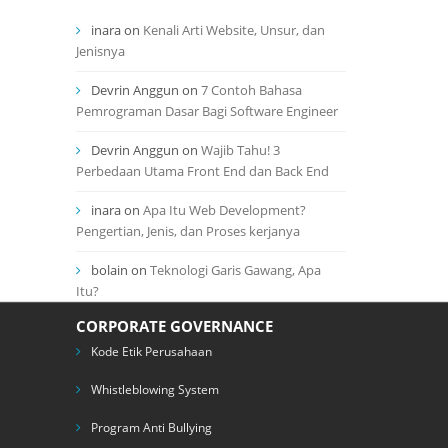
inara
on
Kenali Arti Website, Unsur, dan
Jenisnya
Devrin Anggun
on
7 Contoh Bahasa
Pemrograman Dasar Bagi Software Engineer
Devrin Anggun
on
Wajib Tahu! 3
Perbedaan Utama Front End dan Back End
inara
on
Apa Itu Web Development?
Pengertian, Jenis, dan Proses kerjanya
bolain
on
Teknologi Garis Gawang, Apa
Itu?
CORPORATE GOVERNANCE
Kode Etik Perusahaan
Whistleblowing System
Program Anti Bullying