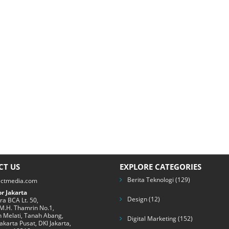
CT US
EXPLORE CATEGORIES
Berita Teknologi
(129)
ectmedia.com
r Jakarta
Design
(12)
a BCA Lt. 50,
 M.H. Thamrin No.1,
 Melati, Tanah Abang,
Digital Marketing
(152)
Jakarta Pusat, DKI Jakarta,