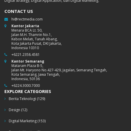
Digital Strategy, Digital Application, dan Digital Marketing.
CONTACT US
hi@rectmedia.com
Kantor Jakarta
Menara BCA Lt. 50,
Jalan M.H. Thamrin No.1,
Kebon Melati, Tanah Abang,
Kota Jakarta Pusat, DKI Jakarta,
Indonesia 10310
+6221.2358.4581
Kantor Semarang
Mataram Plaza B-5,
Jalan Mt. Haryono No.427-429, Jagalan, Semarang Tengah,
Kota Semarang, Jawa Tengah,
Indonesia, 50136
+6224.3000.7000
EXPLORE CATEGORIES
Berita Teknologi
(129)
Design
(12)
Digital Marketing
(153)