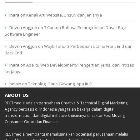
inara
on
Kenali Arti Website, Unsur, dan Jenisnya
Devrin Anggun
on
7 Contoh Bahasa Pemrograman Dasar Bagi
Software Engineer
Devrin Anggun
on
Wajib Tahu! 3 Perbedaan Utama Front End dan
Back End
inara
on
Apa Itu Web Development? Pengertian, Jenis, dan Proses
kerjanya
bolain
on
Teknologi Garis Gawang, Apa Itu?
ABOUT US
RECTmedia adalah perusahaan Creative & Technical Digital Marketing
Agency berbasis di Indonesia yang telah bekerja dalam digital
transformation dan digital initiative khususnya di sektor Fast Moving
Consumer Good dan Financial.
RECTmedia membantu memaksimalkan potensial perusahaan melalui