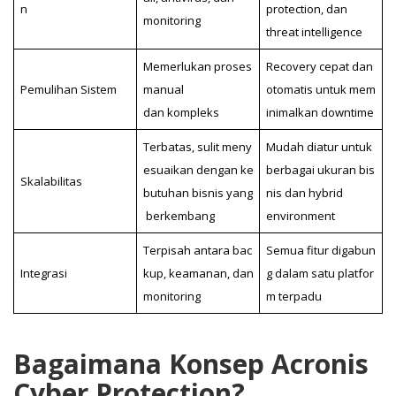
n
protection, dan
monitoring
threat intelligence
Memerlukan proses
Recovery cepat dan
Pemulihan Sistem
manual
otomatis untuk mem
dan kompleks
inimalkan downtime
Terbatas, sulit meny
Mudah diatur untuk
esuaikan dengan ke
berbagai ukuran bis
Skalabilitas
butuhan bisnis yang
nis dan hybrid
berkembang
environment
Terpisah antara bac
Semua fitur digabun
Integrasi
kup, keamanan, dan
g dalam satu platfor
monitoring
m terpadu
Bagaimana Konsep Acronis
Cyber Protection?