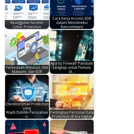
Cara Kerja Acronis EDR
Keunggulan Acronis
dalam Mendeteksi
Cyber Protection
Ransomware
Apa Itu Firewall? Panduan
Perbedaan Antivirus, Anti
Lengkap untuk Pemula
Malware, dan EDR
di…
Checklist Email Protection
yang
Wajib Dimiliki Perusahaa
Pentingnya Personal Data
n
Protection di Era Digital