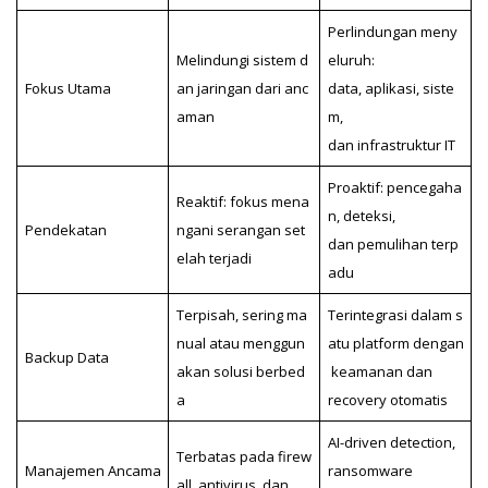
Perlindungan meny
Melindungi sistem d
eluruh:
Fokus Utama
an jaringan dari anc
data, aplikasi, siste
aman
m,
dan infrastruktur IT
Proaktif: pencegaha
Reaktif: fokus mena
n, deteksi,
Pendekatan
ngani serangan set
dan pemulihan terp
elah terjadi
adu
Terpisah, sering ma
Terintegrasi dalam s
nual atau menggun
atu platform dengan
Backup Data
akan solusi berbed
keamanan dan
a
recovery otomatis
AI-driven detection,
Terbatas pada firew
Manajemen Ancama
ransomware
all, antivirus, dan