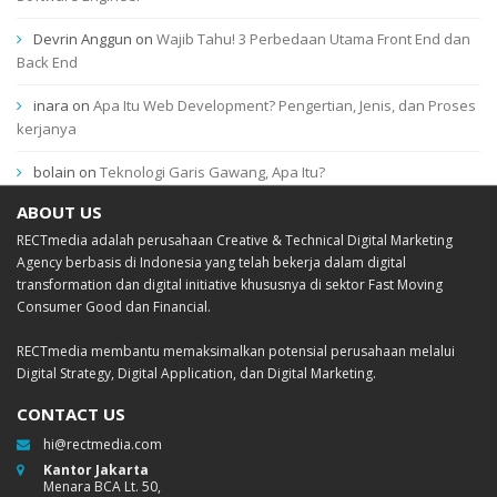
Devrin Anggun
on
Wajib Tahu! 3 Perbedaan Utama Front End dan
Back End
inara
on
Apa Itu Web Development? Pengertian, Jenis, dan Proses
kerjanya
bolain
on
Teknologi Garis Gawang, Apa Itu?
ABOUT US
RECTmedia adalah perusahaan Creative & Technical Digital Marketing
Agency berbasis di Indonesia yang telah bekerja dalam digital
transformation dan digital initiative khususnya di sektor Fast Moving
Consumer Good dan Financial.
RECTmedia membantu memaksimalkan potensial perusahaan melalui
Digital Strategy, Digital Application, dan Digital Marketing.
CONTACT US
hi@rectmedia.com
Kantor Jakarta
Menara BCA Lt. 50,