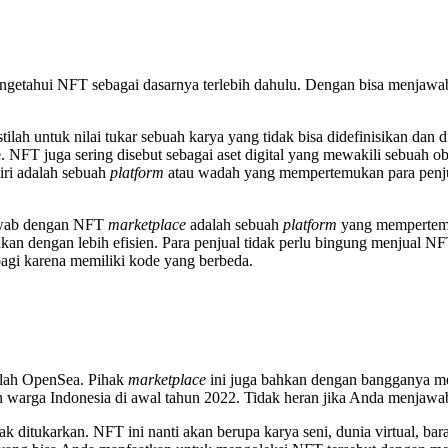
engetahui NFT sebagai dasarnya terlebih dahulu. Dengan bisa menjawab
ilah untuk nilai tukar sebuah karya yang tidak bisa didefinisikan dan
. NFT juga sering disebut sebagai aset digital yang mewakili sebuah ob
iri adalah sebuah
platform
atau wadah yang mempertemukan para penju
jawab dengan NFT
marketplace
adalah sebuah
platform
yang mempertemuk
lakukan dengan lebih efisien. Para penjual tidak perlu bingung menjual
bagi karena memiliki kode yang berbeda.
dalah OpenSea. Pihak
marketplace
ini juga bahkan dengan bangganya
 warga Indonesia di awal tahun 2022. Tidak heran jika Anda menjaw
 ditukarkan. NFT ini nanti akan berupa karya seni, dunia virtual, ba