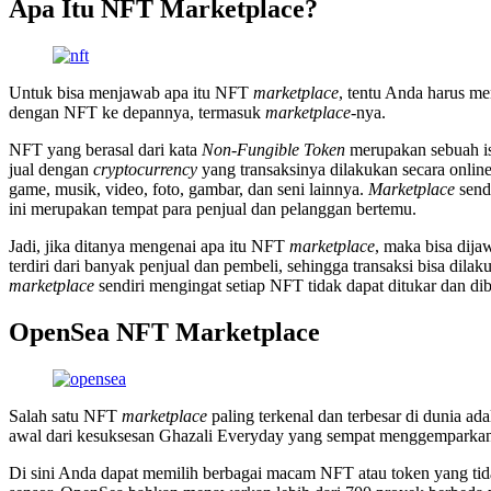
Apa Itu NFT Marketplace?
Untuk bisa menjawab apa itu NFT
marketplace
, tentu Anda harus m
dengan NFT ke depannya, termasuk
marketplace-
nya.
NFT yang berasal dari kata
Non-Fungible Token
merupakan sebuah ist
jual dengan
cryptocurrency
yang transaksinya dilakukan secara online
game, musik, video, foto, gambar, dan seni lainnya.
Marketplace
send
ini merupakan tempat para penjual dan pelanggan bertemu.
Jadi, jika ditanya mengenai apa itu NFT
marketplace
, maka bisa di
terdiri dari banyak penjual dan pembeli, sehingga transaksi bisa di
marketplace
sendiri mengingat setiap NFT tidak dapat ditukar dan di
OpenSea NFT Marketplace
Salah satu NFT
marketplace
paling terkenal dan terbesar di dunia a
awal dari kesuksesan Ghazali Everyday yang sempat menggemparkan
Di sini Anda dapat memilih berbagai macam NFT atau token yang tidak