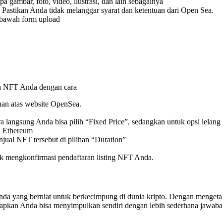
gambar, foto, video, ilustrasi, dan lain sebagainya
Pastikan Anda tidak melanggar syarat dan ketentuan dari Open Sea.
n bawah form upload
ya NFT Anda dengan cara
nan atas website OpenSea.
ra langsung Anda bisa pilih “Fixed Price”, sedangkan untuk opsi lelan
n Ethereum
jual NFT tersebut di pilihan “Duration”
 mengkonfirmasi pendaftaran listing NFT Anda.
da yang berniat untuk berkecimpung di dunia kripto. Dengan mengetah
rapkan Anda bisa menyimpulkan sendiri dengan lebih sederhana jawaban