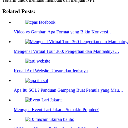
Tertarik untuk memulai membuat dan menjual NFT?
Related Posts:
Video vs Gambar: Apa Format yang Bikin Konversi…
Mengenal Virtual Tour 360: Pengertian dan Manfaatnya…
Kenali Arti Website, Unsur, dan Jenisnya
Apa Itu SQL? Panduan Gampang Buat Pemula yang Mau…
Mengapa Event Lari Jakarta Semakin Populer?