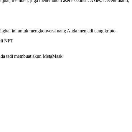
ual, membeli, juga menemukan aset eksklusif. Axies, Decentraland,
igital ini untuk mengkonversi uang Anda menjadi uang kripto.
beli NFT
 Anda tadi membuat akun MetaMask