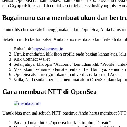
sensor. OpenSea bahkan menawarkan lebih dari 700 proyek berbeda y
dan CryoptoKitties adalah contoh aset digital eksklusif yang bisa And
Bagaimana cara membuat akun dan bertr
Untuk bisa bertransaksi menggunakan akun OpenSea, Anda harus memil
Sebelum mulai bertransaksi, Anda harus membuat akun terlebih dahulu
Buka link
https://opensea.io
Untuk mendaftar, klik ikon profile pada bagian kanan atas, 
Klik Connect wallet
Selanjutnya, klik opsi “Account” kemudian klik “Profile” untu
Masukkan username, alamat email dan field lainnya, kemudian 
OpenSea akan mengirimkan email verifikasi ke email Anda,
Voila, Anda sudah berhasil membuat akun OpenSea dan siap unt
Cara membuat NFT di OpenSea
Untuk bisa menjual sebuah NFT, pastinya Anda harus membuat NFT t
Pada halaman https://opensea.io , klik tombol “Create”