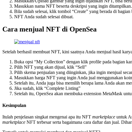
Masukkan/Upload gambar yang ingin dijadikan NFT, bisa berupa 
Masukkan nama NFT beserta deskripsi yang ingin ditampilkan. 
Bila sudah selesai, klik tombol “Create” yang berada di bagia
NFT Anda sudah selesai dibuat.
Cara menjual NFT di OpenSea
Setelah berhasil membuat NFT, kini saatnya Anda menjual hasil kar
Buka opsi “My Collection” dengan klik profile pada bagian ka
Pilih NFT yang akan dijual, klik “Sell”
Pilih skema penjualan yang diinginkan, jika ingin menjual seca
Masukkan harga NFT yang ingin Anda jual menggunakan koi
Setelah itu, Anda juga bisa memilih berapa lama Anda akan men
Jika sudah, klik “Complete Listing”
Setelah itu, OpenSea akan membuka extension MetaMask untuk
Kesimpulan
Itulah penjelasan singkat mengenai apa itu NFT
marketplace
untuk An
marketplace
NFT terbesar serta bagaimana cara daftar dan jual. Diha