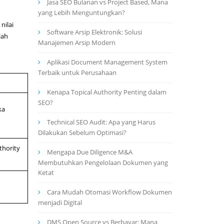
Jasa SEO Bulanan vs Project Based, Mana
yang Lebih Menguntungkan?
nilai
Software Arsip Elektronik: Solusi
lah
Manajemen Arsip Modern
Aplikasi Document Management System
Terbaik untuk Perusahaan
Kenapa Topical Authority Penting dalam
SEO?
ka
Technical SEO Audit: Apa yang Harus
Dilakukan Sebelum Optimasi?
thority
Mengapa Due Diligence M&A
Membutuhkan Pengelolaan Dokumen yang
Ketat
Cara Mudah Otomasi Workflow Dokumen
menjadi Digital
DMS Open Source vs Berbayar: Mana