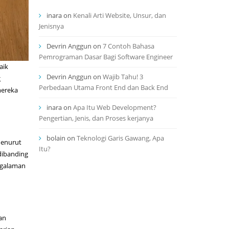
inara
on
Kenali Arti Website, Unsur, dan
Jenisnya
Devrin Anggun
on
7 Contoh Bahasa
Pemrograman Dasar Bagi Software Engineer
aik
Devrin Anggun
on
Wajib Tahu! 3
g
Perbedaan Utama Front End dan Back End
mereka
inara
on
Apa Itu Web Development?
Pengertian, Jenis, dan Proses kerjanya
bolain
on
Teknologi Garis Gawang, Apa
Menurut
Itu?
 dibanding
engalaman
an