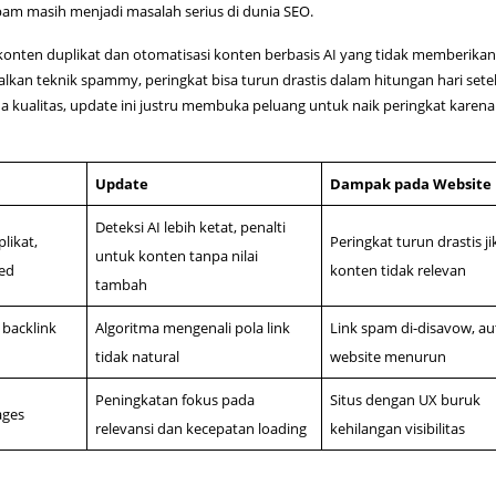
m masih menjadi masalah serius di dunia SEO.
a konten duplikat dan otomatisasi konten berbasis AI yang tidak memberikan 
an teknik spammy, peringkat bisa turun drastis dalam hitungan hari sete
a kualitas, update ini justru membuka peluang untuk naik peringkat karena
Update
Dampak pada Website
Deteksi AI lebih ketat, penalti
likat,
Peringkat turun drastis ji
untuk konten tanpa nilai
ted
konten tidak relevan
tambah
 backlink
Algoritma mengenali pola link
Link spam di-disavow, au
tidak natural
website menurun
Peningkatan fokus pada
Situs dengan UX buruk
ages
relevansi dan kecepatan loading
kehilangan visibilitas