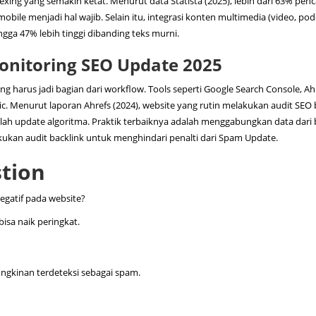
exing yang semakin ketat. Menurut data Statista (2025), lebih dari 63% penc
obile menjadi hal wajib. Selain itu, integrasi konten multimedia (video, pod
ga 47% lebih tinggi dibanding teks murni.
Monitoring SEO Update 2025
ng harus jadi bagian dari workflow. Tools seperti Google Search Console, Ah
. Menurut laporan Ahrefs (2024), website yang rutin melakukan audit SEO
elah update algoritma. Praktik terbaiknya adalah menggabungkan data dari 
ukan audit backlink untuk menghindari penalti dari Spam Update.
tion
gatif pada website?
bisa naik peringkat.
mungkinan terdeteksi sebagai spam.