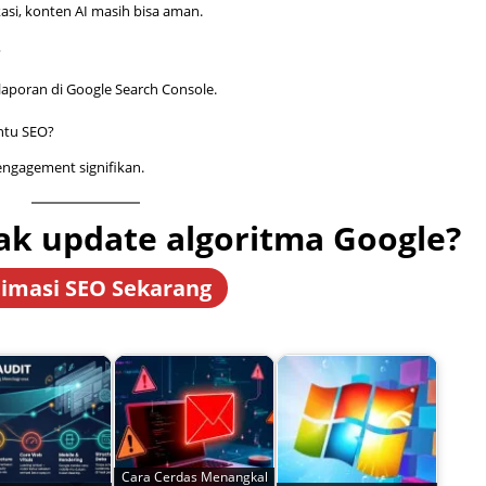
kasi, konten AI masih bisa aman.
?
laporan di Google Search Console.
ntu SEO?
 engagement signifikan.
k update algoritma Google?
imasi SEO Sekarang
Cara Cerdas Menangkal