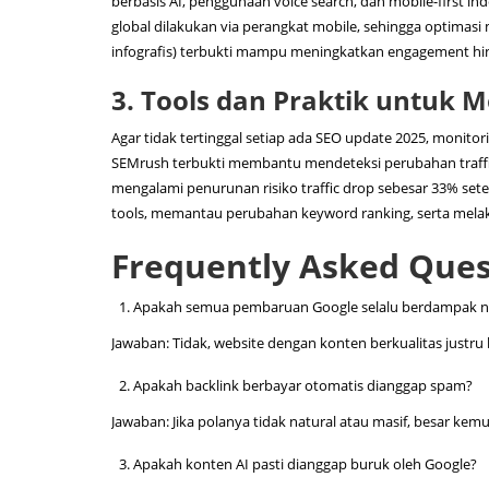
berbasis AI, penggunaan voice search, dan mobile-first ind
global dilakukan via perangkat mobile, sehingga optimasi m
infografis) terbukti mampu meningkatkan engagement hing
3. Tools dan Praktik untuk 
Agar tidak tertinggal setiap ada SEO update 2025, monitori
SEMrush terbukti membantu mendeteksi perubahan traffic
mengalami penurunan risiko traffic drop sebesar 33% set
tools, memantau perubahan keyword ranking, serta melak
Frequently Asked Ques
Apakah semua pembaruan Google selalu berdampak ne
Jawaban: Tidak, website dengan konten berkualitas justru 
Apakah backlink berbayar otomatis dianggap spam?
Jawaban: Jika polanya tidak natural atau masif, besar ke
Apakah konten AI pasti dianggap buruk oleh Google?