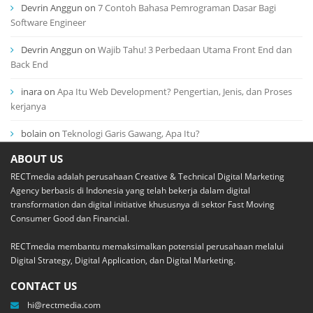
Devrin Anggun
on
7 Contoh Bahasa Pemrograman Dasar Bagi
Software Engineer
Devrin Anggun
on
Wajib Tahu! 3 Perbedaan Utama Front End dan
Back End
inara
on
Apa Itu Web Development? Pengertian, Jenis, dan Proses
kerjanya
bolain
on
Teknologi Garis Gawang, Apa Itu?
ABOUT US
RECTmedia adalah perusahaan Creative & Technical Digital Marketing
Agency berbasis di Indonesia yang telah bekerja dalam digital
transformation dan digital initiative khususnya di sektor Fast Moving
Consumer Good dan Financial.
RECTmedia membantu memaksimalkan potensial perusahaan melalui
Digital Strategy, Digital Application, dan Digital Marketing.
CONTACT US
hi@rectmedia.com