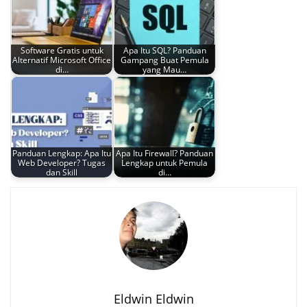
Software Gratis untuk
Apa Itu SQL? Panduan
Alternatif Microsoft Office
Gampang Buat Pemula
di…
yang Mau…
Panduan Lengkap: Apa Itu
Apa Itu Firewall? Panduan
Web Developer? Tugas
Lengkap untuk Pemula
dan Skill
di…
Eldwin Eldwin