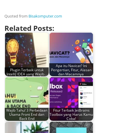
Quoted from
Bisakomputer.com
Related Posts:
Apa itu Navicat? Ini
Plugin Terbaik untuk
Pengertian, Fitur, Alasan
IntelliJ IDEA yang Wajib…
dan Macamnya
Wajib Tahu! 3 Perbedaan
Fitur Terbaik JetBrains
Utama Front End dan
Toolbox yang Harus Kamu
Back End
Coba!