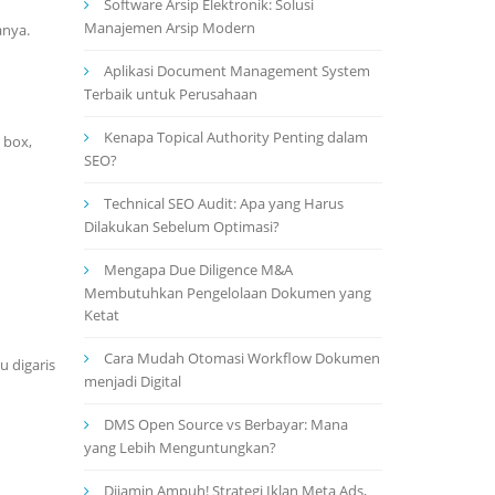
Software Arsip Elektronik: Solusi
Manajemen Arsip Modern
anya.
Aplikasi Document Management System
Terbaik untuk Perusahaan
Kenapa Topical Authority Penting dalam
 box,
SEO?
Technical SEO Audit: Apa yang Harus
Dilakukan Sebelum Optimasi?
Mengapa Due Diligence M&A
Membutuhkan Pengelolaan Dokumen yang
Ketat
Cara Mudah Otomasi Workflow Dokumen
u digaris
menjadi Digital
DMS Open Source vs Berbayar: Mana
yang Lebih Menguntungkan?
Dijamin Ampuh! Strategi Iklan Meta Ads,