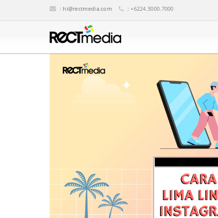
:
hi@rectmedia.com
: +6224.3000.7000