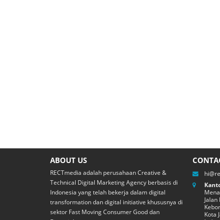
ABOUT US
CONTA
RECTmedia adalah perusahaan Creative &
hi@r
Technical Digital Marketing Agency berbasis di
Kanto
Indonesia yang telah bekerja dalam digital
Menar
Jalan
transformation dan digital initiative khususnya di
Kebon
sektor Fast Moving Consumer Good dan
Kota 