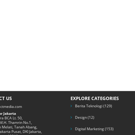
CT US
EXPLORE CATEGORIES
Berita Teknologi
(129)
ectmedia.com
r Jakarta
Design
(12)
a BCA Lt. 50,
 M.H. Thamrin No.1,
 Melati, Tanah Abang,
Digital Marketing
(153)
Jakarta Pusat, DKI Jakarta,