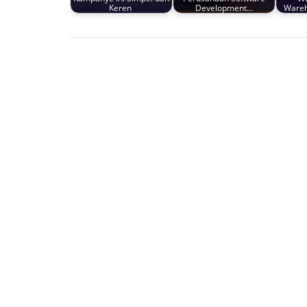
Keren
Development…
Ware