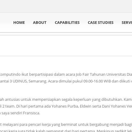
HOME
ABOUT
CAPABILITIES
CASE STUDIES
SERV
mputindo ikut berpartisipasi dalam acara Job Fair Tahunan Universitas Di
tai 3 UDINUS, Semarang. Acara dimulai pukul 09.00-16.00 WIB dan diikuti 
kalah antusias untuk mempersiapkan segala keperluan yang dibutuhkan. Kami
team. Di hari pertama ada Yohanes Purba, Eldwin serta Dani Yohanes Ven
saya sendiri Fransisca.
 melayani para pencari kerja yang berminat untuk bergabung menjadi bagi
cari kerja juga tidak kalah semangat dari hari pertama. Meskipun sedikit le