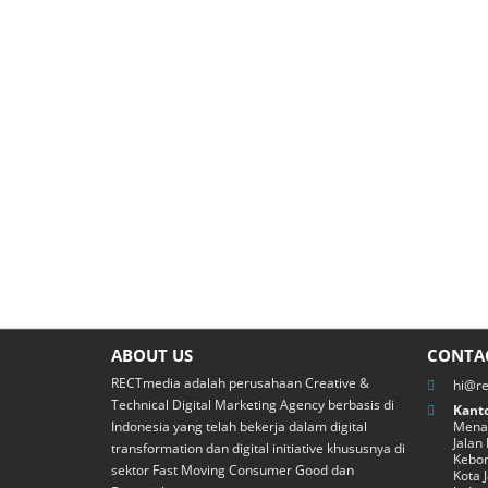
ABOUT US
CONTA
RECTmedia adalah perusahaan Creative &
hi@r
Technical Digital Marketing Agency berbasis di
Kanto
Indonesia yang telah bekerja dalam digital
Menar
Jalan
transformation dan digital initiative khususnya di
Kebon
sektor Fast Moving Consumer Good dan
Kota 