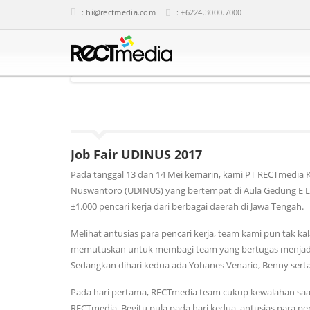
:
hi@rectmedia.com
: +6224.3000.7000
Job Fair UDINUS 2017
Pada tanggal 13 dan 14 Mei kemarin, kami PT RECTmedia Ko
Nuswantoro (UDINUS) yang bertempat di Aula Gedung E Lan
±1.000 pencari kerja dari berbagai daerah di Jawa Tengah.
Melihat antusias para pencari kerja, team kami pun tak 
memutuskan untuk membagi team yang bertugas menjadi 2 
Sedangkan dihari kedua ada Yohanes Venario, Benny serta 
Pada hari pertama, RECTmedia team cukup kewalahan saat
RECTmedia. Begitu pula pada hari kedua, antusias para pen