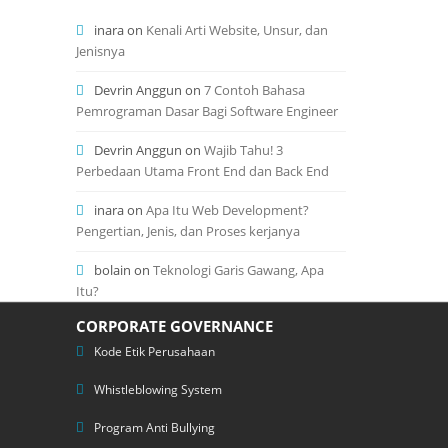
inara
on
Kenali Arti Website, Unsur, dan
Jenisnya
Devrin Anggun
on
7 Contoh Bahasa
Pemrograman Dasar Bagi Software Engineer
Devrin Anggun
on
Wajib Tahu! 3
Perbedaan Utama Front End dan Back End
inara
on
Apa Itu Web Development?
Pengertian, Jenis, dan Proses kerjanya
bolain
on
Teknologi Garis Gawang, Apa
Itu?
CORPORATE GOVERNANCE
Kode Etik Perusahaan
Whistleblowing System
Program Anti Bullying