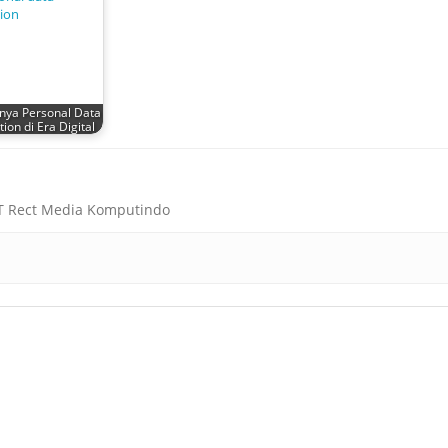
nya Personal Data
tion di Era Digital
PT Rect Media Komputindo