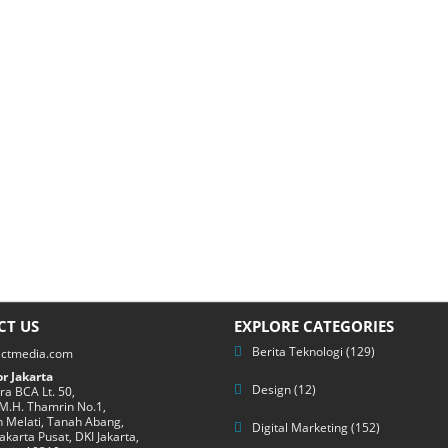
CT US
EXPLORE CATEGORIES
Berita Teknologi
(129)
ectmedia.com
r Jakarta
Design
(12)
a BCA Lt. 50,
 M.H. Thamrin No.1,
 Melati, Tanah Abang,
Digital Marketing
(152)
Jakarta Pusat, DKI Jakarta,