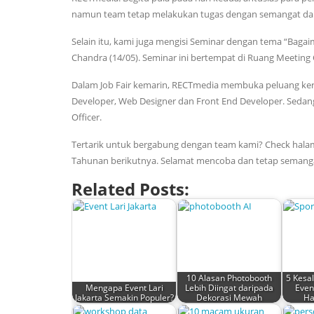
namun team tetap melakukan tugas dengan semangat dan d
Selain itu, kami juga mengisi Seminar dengan tema “Bag
Chandra (14/05). Seminar ini bertempat di Ruang Meeting 
Dalam Job Fair kemarin, RECTmedia membuka peluang kerja
Developer, Web Designer dan Front End Developer. Sedangk
Officer.
Tertarik untuk bergabung dengan team kami? Check hal
Tahunan berikutnya. Selamat mencoba dan tetap semang
Related Posts:
10 Alasan Photobooth
5 Kesa
Mengapa Event Lari
Lebih Diingat daripada
Even
Jakarta Semakin Populer?
Dekorasi Mewah
Ha