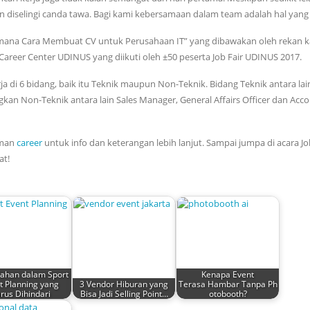
iselingi canda tawa. Bagi kami kebersamaan dalam team adalah hal yang 
aimana Cara Membuat CV untuk Perusahaan IT” yang dibawakan oleh rekan k
Career Center UDINUS yang diikuti oleh ±50 peserta Job Fair UDINUS 2017.
 di 6 bidang, baik itu Teknik maupun Non-Teknik. Bidang Teknik antara la
an Non-Teknik antara lain Sales Manager, General Affairs Officer dan Acc
aman
career
untuk info dan keterangan lebih lanjut. Sampai jumpa di acara Jo
at!
lahan dalam Sport
Kenapa Event
t Planning yang
3 Vendor Hiburan yang
Terasa Hambar Tanpa Ph
rus Dihindari
Bisa Jadi Selling Point…
otobooth?