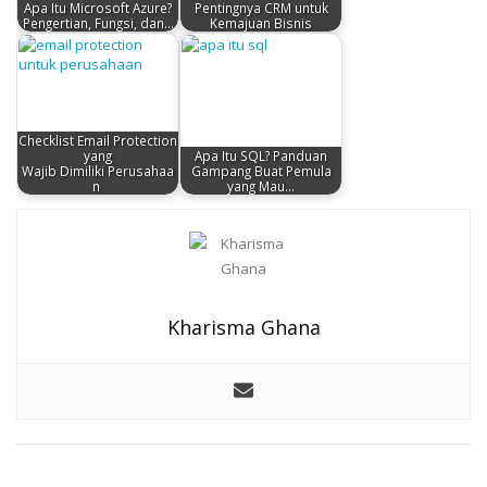
Apa Itu Microsoft Azure?
Pentingnya CRM untuk
Pengertian, Fungsi, dan…
Kemajuan Bisnis
Checklist Email Protection
yang
Apa Itu SQL? Panduan
Wajib Dimiliki Perusahaa
Gampang Buat Pemula
n
yang Mau…
Kharisma Ghana