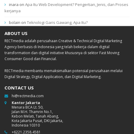
inara
on
Apa Itu Web Development? Pengertian, Jenis, dan Proses
kerjanya
bolain
on
Teknologi Garis Gawang, Apa Itu?
ABOUT US
RECTmedia adalah perusahaan Creative & Technical Digital Marketing
Agency berbasis di Indonesia yang telah bekerja dalam digital
transformation dan digital initiative khususnya di sektor Fast Moving
Consumer Good dan Financial.
RECTmedia membantu memaksimalkan potensial perusahaan melalui
Digital Strategy, Digital Application, dan Digital Marketing.
CONTACT US
hi@rectmedia.com
Kantor Jakarta
Menara BCA Lt. 50,
Jalan M.H. Thamrin No.1,
Kebon Melati, Tanah Abang,
Kota Jakarta Pusat, DKI Jakarta,
Indonesia 10310
+6221.2358.4581