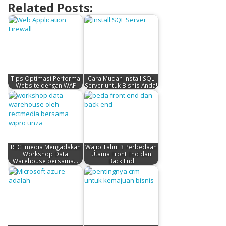
Related Posts:
Tips Optimasi Performa
Cara Mudah Install SQL
Website dengan WAF
Server untuk Bisnis Anda!
RECTmedia Mengadakan
Wajib Tahu! 3 Perbedaan
Workshop Data
Utama Front End dan
Warehouse bersama…
Back End