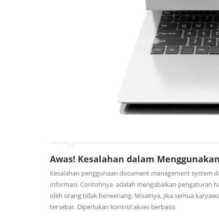
Awas! Kesalahan dalam Menggunakan 
Kesalahan penggunaan document management system dap
informasi. Contohnya adalah mengabaikan pengaturan hak 
oleh orang tidak berwenang. Misalnya, jika semua karyaw
tersebar. Diperlukan kontrol akses berbasis