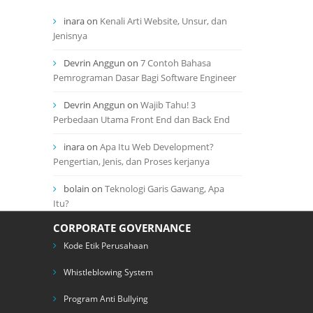
inara
on
Kenali Arti Website, Unsur, dan
Jenisnya
Devrin Anggun
on
7 Contoh Bahasa
Pemrograman Dasar Bagi Software Engineer
Devrin Anggun
on
Wajib Tahu! 3
Perbedaan Utama Front End dan Back End
inara
on
Apa Itu Web Development?
Pengertian, Jenis, dan Proses kerjanya
bolain
on
Teknologi Garis Gawang, Apa
Itu?
CORPORATE GOVERNANCE
Kode Etik Perusahaan
Whistleblowing System
Program Anti Bullying