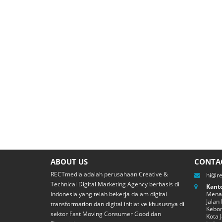
ABOUT US
CONTA
RECTmedia adalah perusahaan Creative &
hi@r
Technical Digital Marketing Agency berbasis di
Kanto
Indonesia yang telah bekerja dalam digital
Menar
Jalan
transformation dan digital initiative khususnya di
Kebon
sektor Fast Moving Consumer Good dan
Kota 