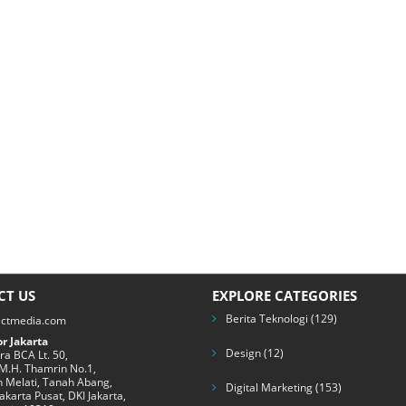
CT US
EXPLORE CATEGORIES
Berita Teknologi
(129)
ectmedia.com
r Jakarta
Design
(12)
a BCA Lt. 50,
 M.H. Thamrin No.1,
 Melati, Tanah Abang,
Digital Marketing
(153)
Jakarta Pusat, DKI Jakarta,