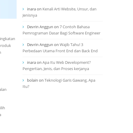
inara
on
Kenali Arti Website, Unsur, dan
Jenisnya
Devrin Anggun
on
7 Contoh Bahasa
Pemrograman Dasar Bagi Software Engineer
ningkatan
Devrin Anggun
on
Wajib Tahu! 3
produk
Perbedaan Utama Front End dan Back End
n
inara
on
Apa Itu Web Development?
Pengertian, Jenis, dan Proses kerjanya
bolain
on
Teknologi Garis Gawang, Apa
Itu?
alan
lih
a