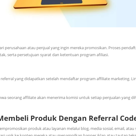
 dari perusahaan atau penjual yang ingin mereka promosikan. Proses pendaf
tak, serta persetujuan syarat dan ketentuan program afiliasi.
eferral yang didapatkan setelah mendaftar program affiliate marketing. Lin
wa seorang affiliate akan menerima komisi untuk setiap penjualan yang di
Membeli Produk Dengan Referral Cod
 mempromosikan produk atau layanan melalui blog, media sosial, email, atau 
asi unik ke konten mereka atau menampilkan banner iklan atau tautan tek