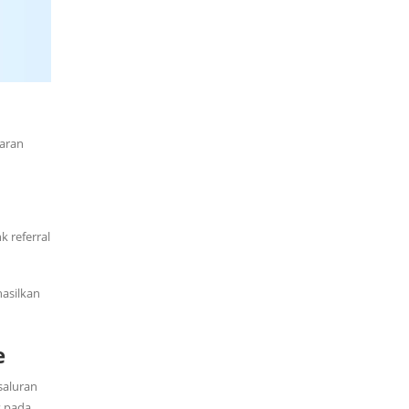
taran
k referral
hasilkan
e
saluran
s pada