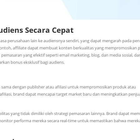
diens Secara Cepat
 jasa perusahaan lain ke audiensnya sendiri, yang dapat mengarah pada pe
contoh, affiliate dapat membuat konten berkualitas yang mempromosikan 
emasaran yang efektif seperti email marketing, blog, dan media sosial, da
an bonus eksklusif bagi audiens.
sama dengan publisher atau afiliasi untuk mempromosikan produk atau
filiasi, brand dapat mencapai target market baru dan meningkatkan penju
bilitas yang tidak dimiliki oleh strategi pemasaran lainnya. Brand dapat memi
emonitor performa mereka secara real-time untuk memastikan bahwa merek