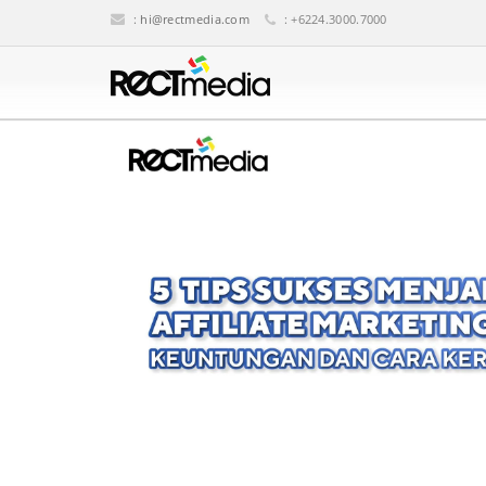
:
hi@rectmedia.com
: +6224.3000.7000