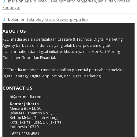
inara
on
Apa Itu Web Development? Pengertian, Jenis, dan Proses
kerjanya
bolain
on
Teknologi Garis Gawang, Apa Itu?
ABOUT US
RECTmedia adalah perusahaan Creative & Technical Digital Marketing
Agency berbasis di Indonesia yang telah bekerja dalam digital
transformation dan digital initiative khususnya di sektor Fast Moving
Consumer Good dan Financial.
RECTmedia membantu memaksimalkan potensial perusahaan melalui
Digital Strategy, Digital Application, dan Digital Marketing.
CONTACT US
hi@rectmedia.com
Kantor Jakarta
Menara BCA Lt. 50,
Jalan M.H. Thamrin No.1,
Kebon Melati, Tanah Abang,
Kota Jakarta Pusat, DKI Jakarta,
Indonesia 10310
+6221.2358.4581