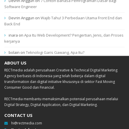
Devrin Anggun
on
7 Contoh Bahasa Pemrograman Dasar Bagi
Software Engineer
Devrin Anggun
on
Wajib Tahu! 3 Perbedaan Utama Front End dan
Back End
inara
on
Apa Itu Web Development? Pengertian, Jenis, dan Proses
kerjanya
bolain
on
Teknologi Garis Gawang, Apa Itu?
ABOUT US
RECTmedia adalah perusahaan Creative & Technical Digital Marketing
Agency berbasis di Indonesia yang telah bekerja dalam digital
transformation dan digital initiative khususnya di sektor Fast Moving
Consumer Good dan Financial.
RECTmedia membantu memaksimalkan potensial perusahaan melalui
Digital Strategy, Digital Application, dan Digital Marketing.
CONTACT US
hi@rectmedia.com