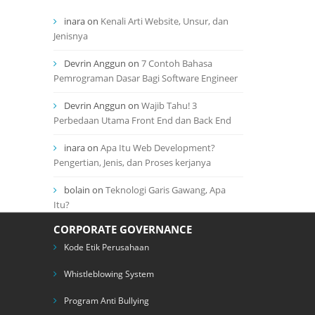
inara
on
Kenali Arti Website, Unsur, dan
Jenisnya
Devrin Anggun
on
7 Contoh Bahasa
Pemrograman Dasar Bagi Software Engineer
Devrin Anggun
on
Wajib Tahu! 3
Perbedaan Utama Front End dan Back End
inara
on
Apa Itu Web Development?
Pengertian, Jenis, dan Proses kerjanya
bolain
on
Teknologi Garis Gawang, Apa
Itu?
CORPORATE GOVERNANCE
Kode Etik Perusahaan
Whistleblowing System
Program Anti Bullying