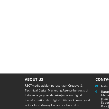
ABOUT US
CONTA
RECTmedia adalah perusahaan Creative &
hi@r
Technical Digital Marketing Agency berbasis di
Kanto
Indonesia yang telah bekerja dalam digital
Menar
Jalan
transformation dan digital initiative khususnya di
Kebon
sektor Fast Moving Consumer Good dan
Kota 