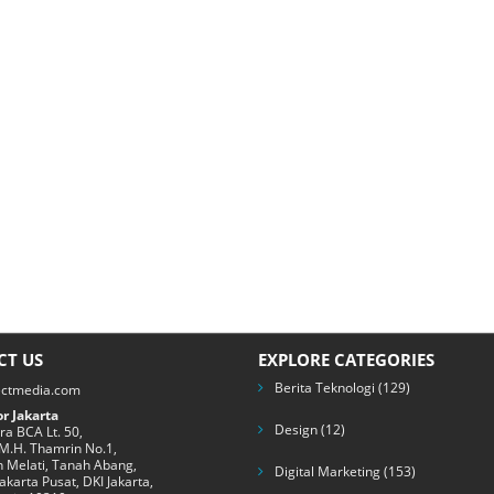
CT US
EXPLORE CATEGORIES
Berita Teknologi
(129)
ectmedia.com
r Jakarta
Design
(12)
a BCA Lt. 50,
 M.H. Thamrin No.1,
 Melati, Tanah Abang,
Digital Marketing
(153)
Jakarta Pusat, DKI Jakarta,