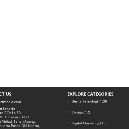
CT US
EXPLORE CATEGORIES
Berita Teknologi
(129)
ectmedia.com
r Jakarta
Design
(12)
a BCA Lt. 50,
 M.H. Thamrin No.1,
 Melati, Tanah Abang,
Digital Marketing
(153)
Jakarta Pusat, DKI Jakarta,