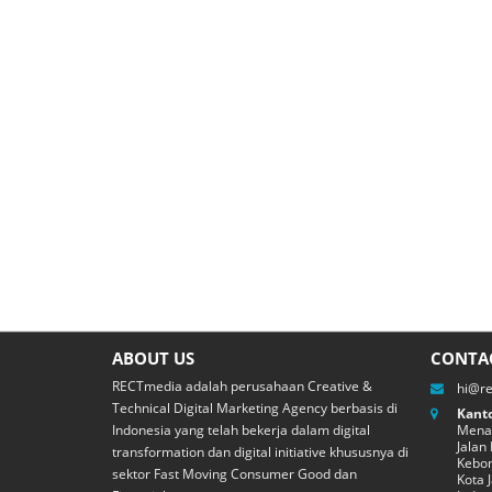
ABOUT US
CONTA
RECTmedia adalah perusahaan Creative &
hi@r
Technical Digital Marketing Agency berbasis di
Kanto
Indonesia yang telah bekerja dalam digital
Menar
Jalan
transformation dan digital initiative khususnya di
Kebon
sektor Fast Moving Consumer Good dan
Kota 