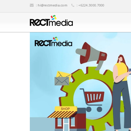
:
hi@rectmedia.com
: +6224.3000.7000