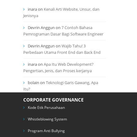
inara
on
Kenali Arti Website, Unsur, dan
Jenisnya
Devrin Anggun
on
7 Contoh Bahasa
Pemrograman Dasar Bagi Software Engineer
Devrin Anggun
on
Wajib Tahu! 3
Perbedaan Utama Front End dan Back End
inara
on
Apa Itu Web Development?
Pengertian, Jenis, dan Proses kerjanya
bolain
on
Teknologi Garis Gawang, Apa
Itu?
CORPORATE GOVERNANCE
Kode Etik Perusahaan
Whistleblowing System
Program Anti Bullying