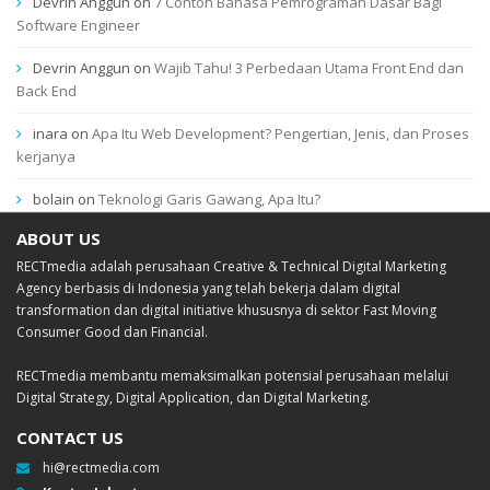
Devrin Anggun
on
7 Contoh Bahasa Pemrograman Dasar Bagi
Software Engineer
Devrin Anggun
on
Wajib Tahu! 3 Perbedaan Utama Front End dan
Back End
inara
on
Apa Itu Web Development? Pengertian, Jenis, dan Proses
kerjanya
bolain
on
Teknologi Garis Gawang, Apa Itu?
ABOUT US
RECTmedia adalah perusahaan Creative & Technical Digital Marketing
Agency berbasis di Indonesia yang telah bekerja dalam digital
transformation dan digital initiative khususnya di sektor Fast Moving
Consumer Good dan Financial.
RECTmedia membantu memaksimalkan potensial perusahaan melalui
Digital Strategy, Digital Application, dan Digital Marketing.
CONTACT US
hi@rectmedia.com