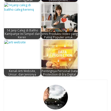
14 Janji Caleg di Baliho
Kampanye Ini Simpel dan
Jenis Produksi Video yang
Keren
Paling Populer untuk…
Kenali Arti Website,
Pentingnya Personal Data
Unsur, dan Jenisnya
Protection di Era Digital