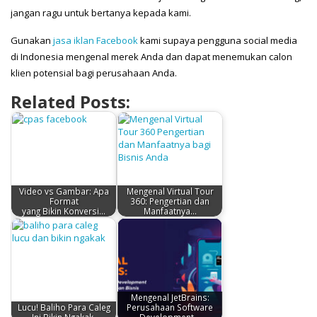
jangan ragu untuk bertanya kepada kami.
Gunakan
jasa iklan Facebook
kami supaya pengguna social media
di Indonesia mengenal merek Anda dan dapat menemukan calon
klien potensial bagi perusahaan Anda.
Related Posts:
Video vs Gambar: Apa
Mengenal Virtual Tour
Format
360: Pengertian dan
yang Bikin Konversi…
Manfaatnya…
Mengenal JetBrains:
Lucu! Baliho Para Caleg
Perusahaan Software
Ini Bikin Ngakak
Development…