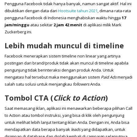
Pengguna Facebook tidak hanya banyak, namun sangat aktif. Hal ini
dibuktikan dengan data dari
Hootsuite tahun 2021
, dimana rata-rata
pengguna Facebook di Indonesia menghabiskan waktu hingga
17
jam/minggu
atau sekitar
2 jam 42 menit
di aplikasi milik Mark
Zuckerberg ini.
Lebih mudah muncul di timeline
Facebook menerapkan sistem timeline non linear yang artinya
postingan dari brand/produk tidak akan muncul di timeline apabila
pengunjung tidak berinteraksi dengan produk Anda. Untuk
mengatasi hal tersebut maka menggunakan sistem
Paid Ads
menjadi
salah satu solusi untuk menjangkau
followers
Anda.
Tombol CTA (
Click to Action
)
Saat memasang iklan, aplikasi ini menawarkan beberapa pilihan Call
to Action atau tombol instruksi, yang bisa di klik oleh pengunjung
untuk melihat lebih lanjut tentang iklan Anda. Dengan ini, Anda bisa
mendapatkan data berapa banyak
leads
yang didapatkan, untuk
disimpan di database dan diolah kembali di campaign selanjutnya