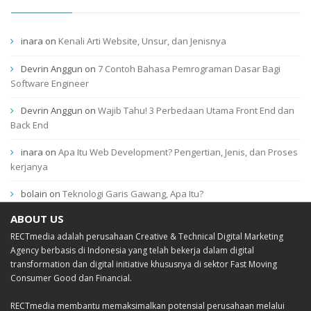
inara
on
Kenali Arti Website, Unsur, dan Jenisnya
Devrin Anggun
on
7 Contoh Bahasa Pemrograman Dasar Bagi
Software Engineer
Devrin Anggun
on
Wajib Tahu! 3 Perbedaan Utama Front End dan
Back End
inara
on
Apa Itu Web Development? Pengertian, Jenis, dan Proses
kerjanya
bolain
on
Teknologi Garis Gawang, Apa Itu?
ABOUT US
RECTmedia adalah perusahaan Creative & Technical Digital Marketing
Agency berbasis di Indonesia yang telah bekerja dalam digital
transformation dan digital initiative khususnya di sektor Fast Moving
Consumer Good dan Financial.
RECTmedia membantu memaksimalkan potensial perusahaan melalui