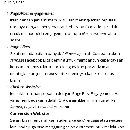
pilih, yaitu :
Page/Post engagement
Iklan dengan jenis ini memiliki tujuan meningkatkan reputasi.
Caranya dengan menyebarkan beberapa foto/video produk
untuk memperoleh engagement berupa
like
,
comment
, atau
share
.
Page Likes
Selain mendapatkan banyak
followers,
jumlah
likes
pada akun
fanpage
Facebook juga penting untuk membangun kepercayaan
konsumen. Jenis iklan ini cocok digunakan jika Anda ingin
meningkatkan jumlah
likes
untuk meningkatkan kredibilitas
bisnis.
Click to Website
Jenis iklan ini hampir sama dengan Page Post Engagement. Hal
yang membedakan adalah CTA dalam iklan ini mengarah ke
landing page
atau
website
tertentu.
Conversion Website
Selain bisa mengarahkan audiens ke
landing page
atau
website
lain, Anda juga bisa menggiring calon customer untuk melakukan