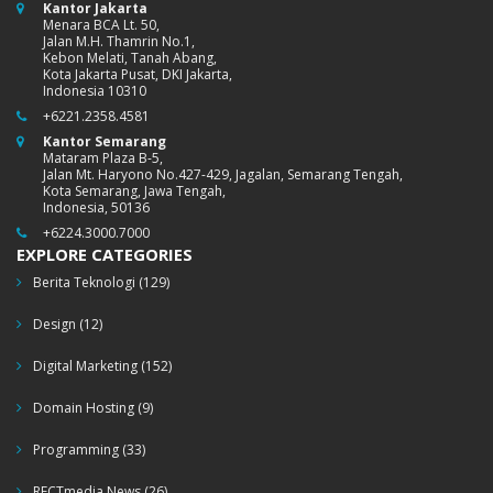
Kantor Jakarta
Menara BCA Lt. 50,
Jalan M.H. Thamrin No.1,
Kebon Melati, Tanah Abang,
Kota Jakarta Pusat, DKI Jakarta,
Indonesia 10310
+6221.2358.4581
Kantor Semarang
Mataram Plaza B-5,
Jalan Mt. Haryono No.427-429, Jagalan, Semarang Tengah,
Kota Semarang, Jawa Tengah,
Indonesia, 50136
+6224.3000.7000
EXPLORE CATEGORIES
Berita Teknologi
(129)
Design
(12)
Digital Marketing
(152)
Domain Hosting
(9)
Programming
(33)
RECTmedia News
(26)