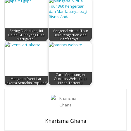
Sering Diabaikan, Ini
Mengenal Virtual Tour
Celah GDPR yang Bisa
360: Pengertian dan
Merugikan…
Manfaatnya…
Cara Membangun
Mengapa Event Lari
Otoritas Website di
Jakarta Semakin Populer?
Niche Tertentu
Kharisma Ghana