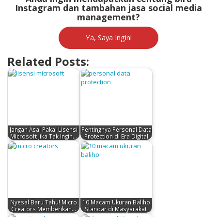
Instagram dan tambahan jasa social media
management?
Ya, Saya Ingin!
Related Posts:
Jangan Asal Pakai Lisensi
Pentingnya Personal Data
Microsoft Jika Tak Ingin…
Protection di Era Digital
Nyesal Baru Tahu! Micro
10 Macam Ukuran Baliho
Creators Memberikan…
Standar di Masyarakat