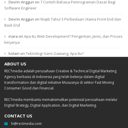
Devrin Anggun
on
7 Contoh Bahasa Pemrograman Dasar Bagi
Software Engineer
Devrin Anggun
on
Wajib Tahu! 3 Perbedaan Utama Front End dan
Back End
inara
on
Apa Itu Web Development? Pengertian, Jenis, dan Proses
kerjanya
bolain
on
Teknologi Garis Gawang, Apa Itu?
ABOUT US
RECTmedia adalah perusahaan Creative & Technical Digital Marketing
Agency berbasis di Indonesia yang telah bekerja dalam digital
transformation dan digital initiative khususnya di sektor Fast Moving
Consumer Good dan Financial.
RECTmedia membantu memaksimalkan potensial perusahaan melalui
Digital Strategy, Digital Application, dan Digital Marketing.
CONTACT US
hi@rectmedia.com