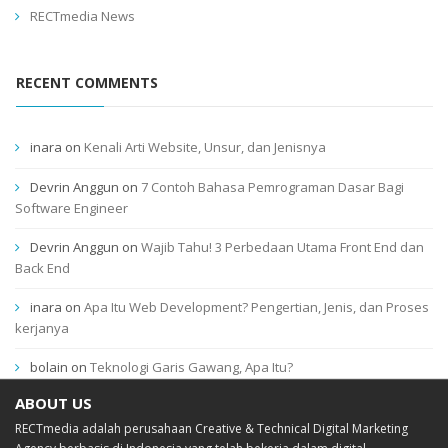
RECTmedia News
RECENT COMMENTS
inara
on
Kenali Arti Website, Unsur, dan Jenisnya
Devrin Anggun
on
7 Contoh Bahasa Pemrograman Dasar Bagi
Software Engineer
Devrin Anggun
on
Wajib Tahu! 3 Perbedaan Utama Front End dan
Back End
inara
on
Apa Itu Web Development? Pengertian, Jenis, dan Proses
kerjanya
bolain
on
Teknologi Garis Gawang, Apa Itu?
ABOUT US
RECTmedia adalah perusahaan Creative & Technical Digital Marketing