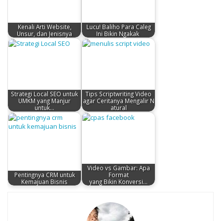
Kenali Arti Website,
Lucu! Baliho Para Caleg
Unsur, dan Jenisnya
Ini Bikin Ngakak
Strategi Local SEO untuk
Tips Scriptwriting Video
UMKM yang Manjur
agar Ceritanya Mengalir N
untuk…
atural
Video vs Gambar: Apa
Pentingnya CRM untuk
Format
Kemajuan Bisnis
yang Bikin Konversi…