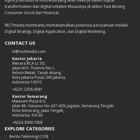
Agency berbasis di Indonesia yang telah bekerja dalam digital
transformation dan digital initiative khususnya di sektor Fast Moving
Consumer Good dan Financial.
RECTmedia membantu memaksimalkan potensial perusahaan melalui
Digital Strategy, Digital Application, dan Digital Marketing.
CONTACT US
hi@rectmedia.com
Kantor Jakarta
Menara BCA Lt. 50,
Jalan M.H. Thamrin No.1,
Kebon Melati, Tanah Abang,
Kota Jakarta Pusat, DKI Jakarta,
Indonesia 10310
+6221.2358.4581
Kantor Semarang
Mataram Plaza B-5,
Jalan Mt. Haryono No.427-429, Jagalan, Semarang Tengah,
Kota Semarang, Jawa Tengah,
Indonesia, 50136
+6224.3000.7000
EXPLORE CATEGORIES
Berita Teknologi
(129)