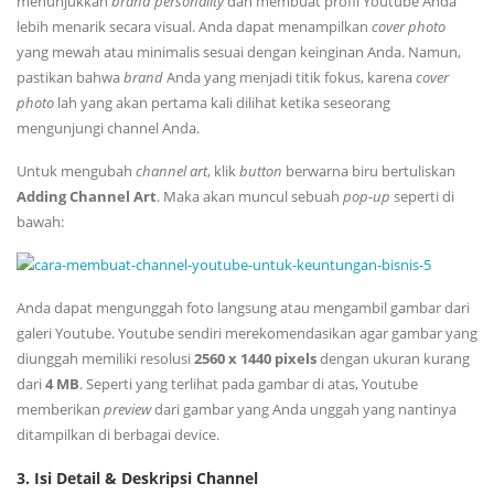
menunjukkan
brand
personality
dan membuat profil Youtube Anda
lebih menarik secara visual. Anda dapat menampilkan
cover
photo
yang mewah atau minimalis sesuai dengan keinginan Anda. Namun,
pastikan bahwa
brand
Anda yang menjadi titik fokus, karena
cover
photo
lah yang akan pertama kali dilihat ketika seseorang
mengunjungi channel Anda.
Untuk mengubah
channel
art
, klik
button
berwarna biru bertuliskan
Adding
Channel
Art
. Maka akan muncul sebuah
pop-up
seperti di
bawah:
Anda dapat mengunggah foto langsung atau mengambil gambar dari
galeri Youtube. Youtube sendiri merekomendasikan agar gambar yang
diunggah memiliki resolusi
2560 x 1440 pixels
dengan ukuran kurang
dari
4 MB
. Seperti yang terlihat pada gambar di atas, Youtube
memberikan
preview
dari gambar yang Anda unggah yang nantinya
ditampilkan di berbagai device.
3. Isi Detail & Deskripsi Channel