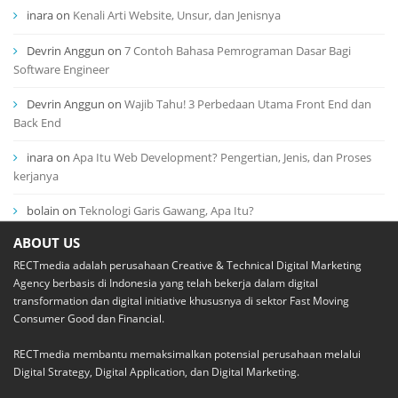
inara
on
Kenali Arti Website, Unsur, dan Jenisnya
Devrin Anggun
on
7 Contoh Bahasa Pemrograman Dasar Bagi
Software Engineer
Devrin Anggun
on
Wajib Tahu! 3 Perbedaan Utama Front End dan
Back End
inara
on
Apa Itu Web Development? Pengertian, Jenis, dan Proses
kerjanya
bolain
on
Teknologi Garis Gawang, Apa Itu?
ABOUT US
RECTmedia adalah perusahaan Creative & Technical Digital Marketing
Agency berbasis di Indonesia yang telah bekerja dalam digital
transformation dan digital initiative khususnya di sektor Fast Moving
Consumer Good dan Financial.
RECTmedia membantu memaksimalkan potensial perusahaan melalui
Digital Strategy, Digital Application, dan Digital Marketing.