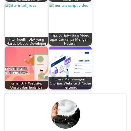
Tips Scriptwriting Video
Fitur IntelliJ IDEA yang
agar Ceritanya Mengalir
Harus Dicoba Developer
Natural
Cara Membangun
Kenali Arti Website,
Otoritas Website di Niche
Unsur, dan Jenisnya
Tertentu