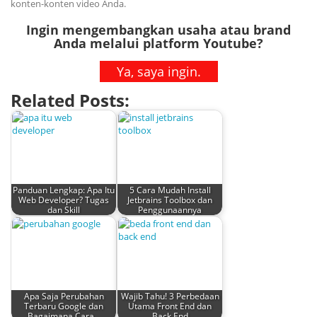
konten-konten video Anda.
Ingin mengembangkan usaha atau brand
Anda melalui platform Youtube?
Ya, saya ingin.
Related Posts:
Panduan Lengkap: Apa Itu
5 Cara Mudah Install
Web Developer? Tugas
Jetbrains Toolbox dan
dan Skill
Penggunaannya
Apa Saja Perubahan
Wajib Tahu! 3 Perbedaan
Terbaru Google dan
Utama Front End dan
Bagaimana Cara…
Back End