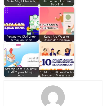
Meta Ads, TikTok Ads,
Utama Front End dan
atau…
Back End
Pentingnya CRM untuk
Kenali Arti Website,
Kemajuan Bisnis
Unsur, dan Jenisnya
Strategi Local SEO untuk
UMKM yang Manjur
10 Macam Ukuran Baliho
untuk…
Standar di Masyarakat