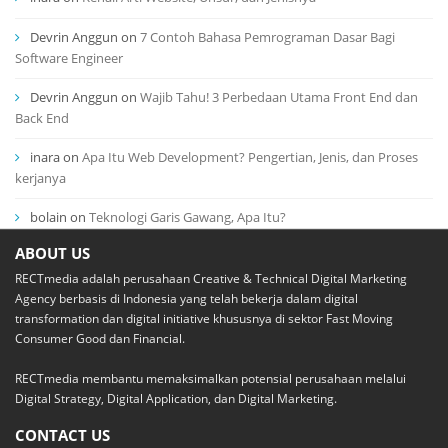
Devrin Anggun
on
7 Contoh Bahasa Pemrograman Dasar Bagi
Software Engineer
Devrin Anggun
on
Wajib Tahu! 3 Perbedaan Utama Front End dan
Back End
inara
on
Apa Itu Web Development? Pengertian, Jenis, dan Proses
kerjanya
bolain
on
Teknologi Garis Gawang, Apa Itu?
ABOUT US
RECTmedia adalah perusahaan Creative & Technical Digital Marketing
Agency berbasis di Indonesia yang telah bekerja dalam digital
transformation dan digital initiative khususnya di sektor Fast Moving
Consumer Good dan Financial.
RECTmedia membantu memaksimalkan potensial perusahaan melalui
Digital Strategy, Digital Application, dan Digital Marketing.
CONTACT US