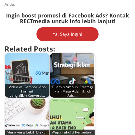
Anda.
Ingin boost promosi di Facebook Ads? Kontak
RECTmedia untuk info lebih lanjut!
Ya, Saya Ingin!
Related Posts:
Video vs Gambar: Apa
Dijamin Ampuh! Strategi
Format
Iklan Meta Ads, TikTok
yang Bikin Konversi…
Ads,…
Mana yang Lebih Efektif:
Wajib Tahu! 3 Perbedaan