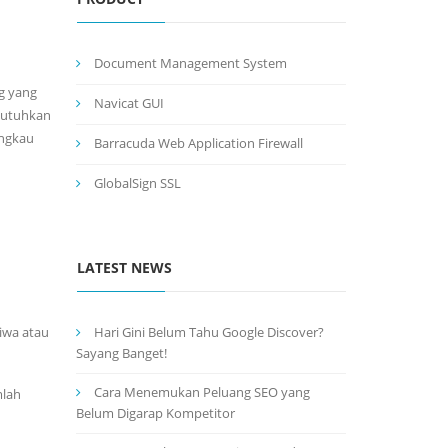
Document Management System
g yang
Navicat GUI
mbutuhkan
angkau
Barracuda Web Application Firewall
GlobalSign SSL
LATEST NEWS
jiwa atau
Hari Gini Belum Tahu Google Discover?
Sayang Banget!
Cara Menemukan Peluang SEO yang
mlah
Belum Digarap Kompetitor