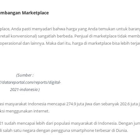
embangan Marketplace
ketplace, Anda pasti menyadari bahwa harga yang Anda temukan untuk baran
retail konvensional) sangatlah berbeda. Penjual di marketplace tidak me
erasional dan lainnya. Maka dari itu, harga di marketplace bisa lebih terj
(Sumber :
//datareportal.com/reports/digital-
2021-indonesia )
si masyarakat Indonesia mencapai 274.9 juta jiwa dan sebanyak 202.6 juta 
aksi menggunakan internet.
21 sudah mencapai lebih dari populasi masyarakat di Indonesia. Dengan ju
di salah satu negara dengan pengguna smartphone terbesar di Dunia.