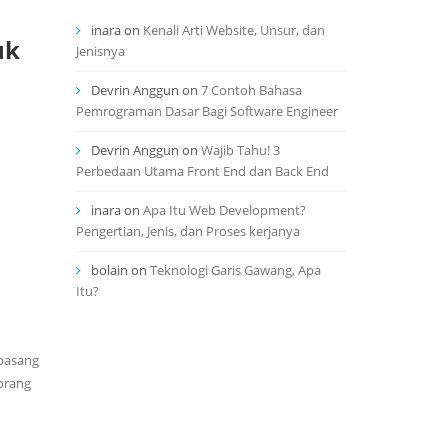
inara
on
Kenali Arti Website, Unsur, dan
uk
Jenisnya
Devrin Anggun
on
7 Contoh Bahasa
Pemrograman Dasar Bagi Software Engineer
Devrin Anggun
on
Wajib Tahu! 3
Perbedaan Utama Front End dan Back End
inara
on
Apa Itu Web Development?
Pengertian, Jenis, dan Proses kerjanya
bolain
on
Teknologi Garis Gawang, Apa
Itu?
ipasang
orang