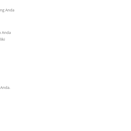
ang Anda
n Anda
iki
 Anda.