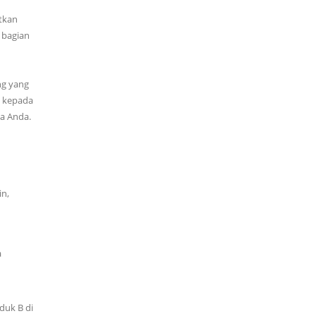
tkan
 bagian
ng yang
n kepada
ia Anda.
in,
a
duk B di