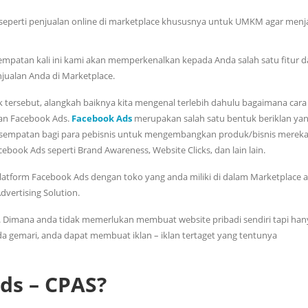
 seperti penjualan online di marketplace khususnya untuk UMKM agar menj
sempatan kali ini kami akan memperkenalkan kepada Anda salah satu fitur d
ualan Anda di Marketplace.
ersebut, alangkah baiknya kita mengenal terlebih dahulu bagaimana cara 
an Facebook Ads.
Facebook Ads
merupakan salah satu bentuk beriklan ya
esempatan bagi para pebisnis untuk mengembangkan produk/bisnis mereka
book Ads seperti Brand Awareness, Website Clicks, dan lain lain.
platform Facebook Ads dengan toko yang anda miliki di dalam Marketplace 
vertising Solution.
. Dimana anda tidak memerlukan membuat website pribadi sendiri tapi han
gemari, anda dapat membuat iklan – iklan tertaget yang tentunya
Ads – CPAS?