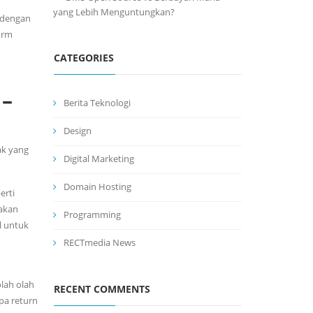
yang Lebih Menguntungkan?
k dengan
orm
CATEGORIES
 –
Berita Teknologi
Design
ak yang
Digital Marketing
Domain Hosting
erti
nakan
Programming
l untuk
RECTmedia News
olah olah
RECENT COMMENTS
pa return