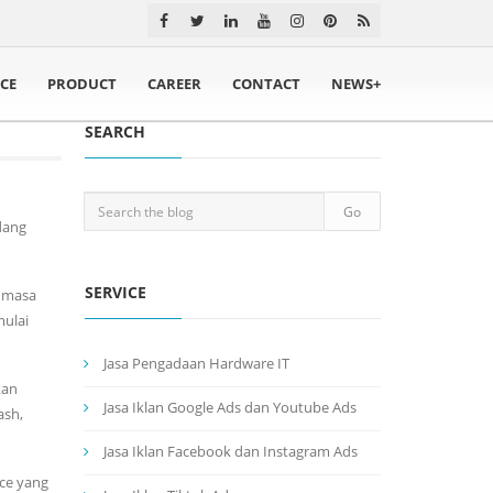
ICE
PRODUCT
CAREER
CONTACT
NEWS+
SEARCH
dang
SERVICE
a masa
mulai
Jasa Pengadaan Hardware IT
kan
Jasa Iklan Google Ads dan Youtube Ads
ash,
Jasa Iklan Facebook dan Instagram Ads
ace yang