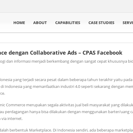
HOME
ABOUT
CAPABILITIES
CASE STUDIES
SERV
ce dengan Collaborative Ads – CPAS Facebook
ologi dan informasi menjadi berkembang dengan sangat cepat khususnya bi
Indonesia yang terjadi secara pesat dalam beberapa tahun terakhir yaitu pad
di Indonesia yang memanfaatkan industri 4.0 seperti sekarang dengan me
ce.
onic Commerce merupakan segala aktivitas jual beli masyarakat yang dilaku
pau perdagangan hanya bisa dilakukan dengan menggunakan barter/uang c
via internet.
alah berbentuk Marketplace. Di Indonesia sendiri, ada beberapa marketpl