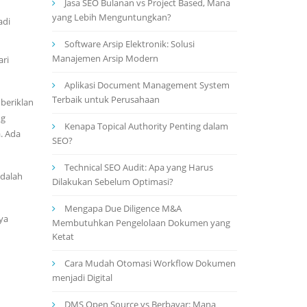
Jasa SEO Bulanan vs Project Based, Mana
yang Lebih Menguntungkan?
adi
Software Arsip Elektronik: Solusi
Manajemen Arsip Modern
ari
Aplikasi Document Management System
Terbaik untuk Perusahaan
beriklan
ng
Kenapa Topical Authority Penting dalam
. Ada
SEO?
Technical SEO Audit: Apa yang Harus
adalah
Dilakukan Sebelum Optimasi?
Mengapa Due Diligence M&A
ya
Membutuhkan Pengelolaan Dokumen yang
Ketat
Cara Mudah Otomasi Workflow Dokumen
menjadi Digital
DMS Open Source vs Berbayar: Mana