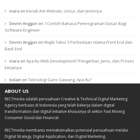
inara
on
Kenali Arti Website, Unsur, dan Jenisnya
Devrin Anggun
on
7 Contoh Bahasa Pemrograman Dasar Bagi
Software Engineer
Devrin Anggun
on
Wajib Tahu! 3 Perbedaan Utama Front End dan
Back End
inara
on
Apa Itu Web Development? Pengertian, Jenis, dan Proses
kerjanya
bolain
on
Teknologi Garis Gawang, Apa Itu?
ABOUT US
RECTmedia adalah perusahaan Creative & Technical Digital Marketing
Agency berbasis di Indonesia yang telah bekerja dalam digital
transformation dan digital initiative khususnya di sektor Fast Moving
Consumer Good dan Financial.
RECTmedia membantu memaksimalkan potensial perusahaan melalui
Digital Strategy, Digital Application, dan Digital Marketing.