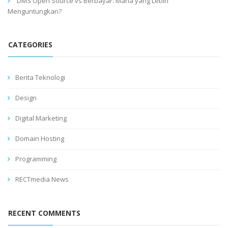
DMS Open Source vs Berbayar: Mana yang Lebih
Menguntungkan?
CATEGORIES
Berita Teknologi
Design
Digital Marketing
Domain Hosting
Programming
RECTmedia News
RECENT COMMENTS