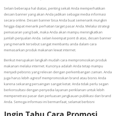
Selain beberapa hal diatas, penting sekali Anda memperhatikan
desain banner yang akan Anda jadikan sebagai media informasi
secara online. Desain banner bisa Anda buat semenarik mungkin
hingga dapat menarik perhatian target pasar Anda. Melalui strategi
pemasaran yang baik, maka Anda akan mampu meningkatkan
jumlah penjualan Anda. selain keempat point di atas, desain banner
yang menarik tersebut sangat membantu anda dalam cara
memasarkan produk makanan lewat internet.
Berikut merupakan langkah mudah cara mempromosikan produk
makanan melalui internet. Kuncinya adalah Anda tetap mampu
menjadi pebisnis yang relevan dengan perkembangan zaman. Anda
juga harus lebih agresif mempromosikan brand atau bisnis Anda
karena sekarang persaingan sangat ketat. Anda tidak perlu segan
berkonsultasi dengan penyedia layanan periklanan untuk lebih
mempenetrasi pasar dan perluasan jangkauan publikasi dari brand
Anda. Semoga informasi ini bermanfaat, selamat berbisni
Ingin Tahu Cara Promosi