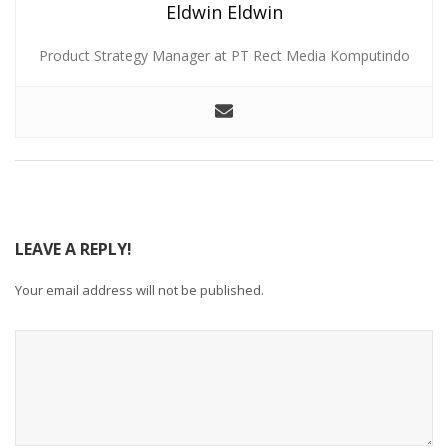
Eldwin Eldwin
Product Strategy Manager at PT Rect Media Komputindo
LEAVE A REPLY!
Your email address will not be published.