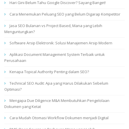
Hari Gini Belum Tahu Google Discover? Sayang Banget!
Cara Menemukan Peluang SEO yang Belum Digarap Kompetitor
Jasa SEO Bulanan vs Project Based, Mana yang Lebih
Menguntungkan?
Software Arsip Elektronik: Solusi Manajemen Arsip Modern
Aplikasi Document Management System Terbaik untuk
Perusahaan
Kenapa Topical Authority Penting dalam SEO?
Technical SEO Audit: Apa yang Harus Dilakukan Sebelum
Optimasi?
Mengapa Due Diligence M&A Membutuhkan Pengelolaan
Dokumen yang Ketat
Cara Mudah Otomasi Workflow Dokumen menjadi Digital