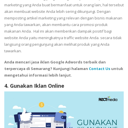
marketing yang Anda buat bermanfaat untuk orang lain, hal tersebut
akan membuat website Anda lebih sering dikunjungi. Dengan
memposting artikel marketing yang relevan dengan bisnis makanan
yang Anda tawarkan, akan membantu cara promosi produk
makanan Anda. Hal ini akan memberikan dampak positif bagi
website Anda yaitu meningkatnya traffic website Anda. secara tidak
langsung orang pengunjung akan melihat produk yang Anda
tawarkan.
Anda mencari jasa iklan Google Adwords terbaik dan
terpercaya di Semarang? Kunjungi halaman
Contact Us
untuk
mengetahui informasi lebih lanjut.
4. Gunakan Iklan Online