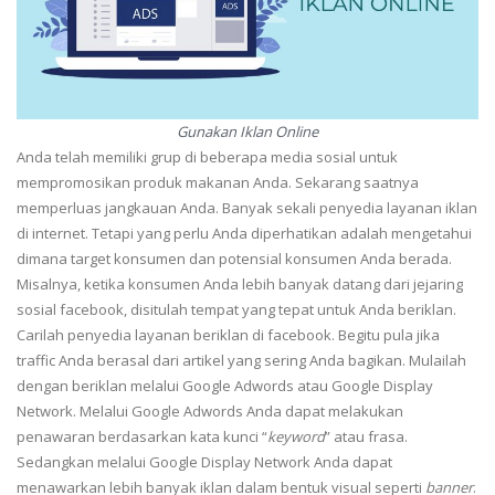
Gunakan Iklan Online
Anda telah memiliki grup di beberapa media sosial untuk
mempromosikan produk makanan Anda. Sekarang saatnya
memperluas jangkauan Anda. Banyak sekali penyedia layanan iklan
di internet. Tetapi yang perlu Anda diperhatikan adalah mengetahui
dimana target konsumen dan potensial konsumen Anda berada.
Misalnya, ketika konsumen Anda lebih banyak datang dari jejaring
sosial facebook, disitulah tempat yang tepat untuk Anda beriklan.
Carilah penyedia layanan beriklan di facebook. Begitu pula jika
traffic Anda berasal dari artikel yang sering Anda bagikan. Mulailah
dengan beriklan melalui Google Adwords atau Google Display
Network. Melalui Google Adwords Anda dapat melakukan
penawaran berdasarkan kata kunci “
keyword
” atau frasa.
Sedangkan melalui Google Display Network Anda dapat
menawarkan lebih banyak iklan dalam bentuk visual seperti
banner
.