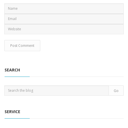
SEARCH
SERVICE