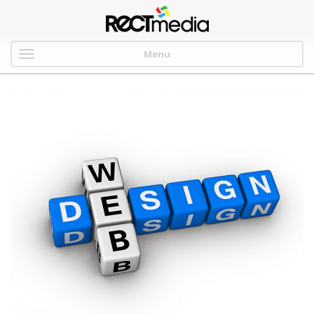
-->
Menu