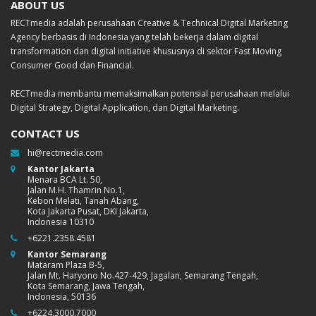
ABOUT US
RECTmedia adalah perusahaan Creative & Technical Digital Marketing
Agency berbasis di Indonesia yang telah bekerja dalam digital
transformation dan digital initiative khususnya di sektor Fast Moving
Consumer Good dan Financial.
RECTmedia membantu memaksimalkan potensial perusahaan melalui
Digital Strategy, Digital Application, dan Digital Marketing.
CONTACT US
hi@rectmedia.com
Kantor Jakarta
Menara BCA Lt. 50,
Jalan M.H. Thamrin No.1,
Kebon Melati, Tanah Abang,
Kota Jakarta Pusat, DKI Jakarta,
Indonesia 10310
+6221.2358.4581
Kantor Semarang
Mataram Plaza B-5,
Jalan Mt. Haryono No.427-429, Jagalan, Semarang Tengah,
Kota Semarang, Jawa Tengah,
Indonesia, 50136
+6224.3000.7000