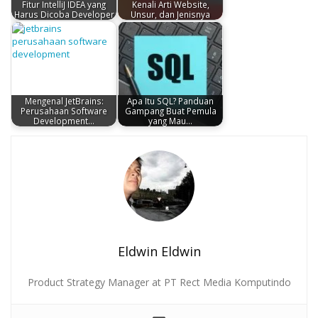
Fitur IntelliJ IDEA yang
Kenali Arti Website,
Harus Dicoba Developer
Unsur, dan Jenisnya
Mengenal JetBrains:
Apa Itu SQL? Panduan
Perusahaan Software
Gampang Buat Pemula
Development…
yang Mau…
Eldwin Eldwin
Product Strategy Manager at PT Rect Media Komputindo