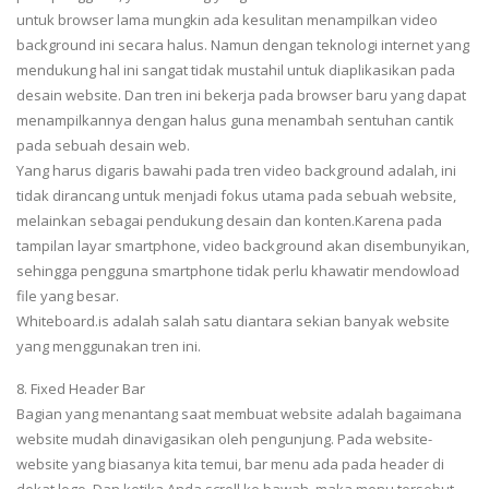
untuk browser lama mungkin ada kesulitan menampilkan video
background ini secara halus. Namun dengan teknologi internet yang
mendukung hal ini sangat tidak mustahil untuk diaplikasikan pada
desain website. Dan tren ini bekerja pada browser baru yang dapat
menampilkannya dengan halus guna menambah sentuhan cantik
pada sebuah desain web.
Yang harus digaris bawahi pada tren video background adalah, ini
tidak dirancang untuk menjadi fokus utama pada sebuah website,
melainkan sebagai pendukung desain dan konten.Karena pada
tampilan layar smartphone, video background akan disembunyikan,
sehingga pengguna smartphone tidak perlu khawatir mendowload
file yang besar.
Whiteboard.is adalah salah satu diantara sekian banyak website
yang menggunakan tren ini.
8. Fixed Header Bar
Bagian yang menantang saat membuat website adalah bagaimana
website mudah dinavigasikan oleh pengunjung. Pada website-
website yang biasanya kita temui, bar menu ada pada header di
dekat logo. Dan ketika Anda scroll ke bawah, maka menu tersebut