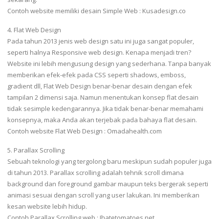
Contoh website memiliki desain Simple Web : Kusadesign.co
4. Flat Web Design
Pada tahun 2013 jenis web design satu ini juga sangat populer,
seperti halnya Responsive web design. Kenapa menjadi tren?
Website ini lebih mengusung design yang sederhana. Tanpa banyak
memberikan efek-efek pada CSS seperti shadows, emboss,
gradient dll, Flat Web Design benar-benar desain dengan efek
tampilan 2 dimensi saja. Namun menentukan konsep flat desain
tidak sesimple kedengarannya. Jika tidak benar-benar memahami
konsepnya, maka Anda akan terjebak pada bahaya flat desain.
Contoh website Flat Web Design : Omadahealth.com
5. Parallax Scrolling
Sebuah teknologi yang tergolong baru meskipun sudah populer juga
di tahun 2013. Parallax scrolling adalah tehnik scroll dimana
background dan foreground gambar maupun teks bergerak seperti
animasi sesuai dengan scroll yang user lakukan. Ini memberikan
kesan website lebih hidup.
Contoh Parallax Scrolling web : Ihatetomatoes.net