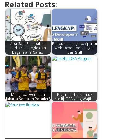
Related Posts:
Apa Saja Perubahan
Panduan Lengkap: Apa Itu
Terbaru Google dan
Web Developer? Tugas
Bagaimana Cara…
dan Skill
Mengapa Event Lari
Plugin Terbaik untuk
Jakarta Semakin Populer?
IntelliJ IDEA yang Wajib…