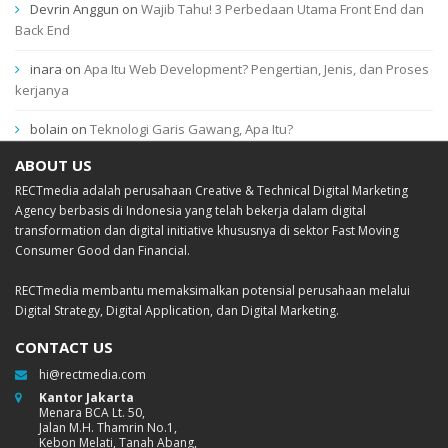
Devrin Anggun
on
Wajib Tahu! 3 Perbedaan Utama Front End dan
Back End
inara
on
Apa Itu Web Development? Pengertian, Jenis, dan Proses
kerjanya
bolain
on
Teknologi Garis Gawang, Apa Itu?
ABOUT US
RECTmedia adalah perusahaan Creative & Technical Digital Marketing
Agency berbasis di Indonesia yang telah bekerja dalam digital
transformation dan digital initiative khususnya di sektor Fast Moving
Consumer Good dan Financial.
RECTmedia membantu memaksimalkan potensial perusahaan melalui
Digital Strategy, Digital Application, dan Digital Marketing.
CONTACT US
hi@rectmedia.com
Kantor Jakarta
Menara BCA Lt. 50,
Jalan M.H. Thamrin No.1,
Kebon Melati, Tanah Abang,