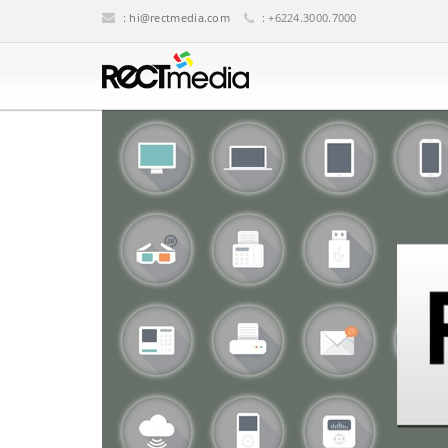
:
hi@rectmedia.com
: +6224.3000.7000