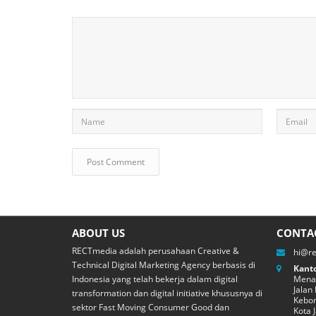
ABOUT US
CONTA
RECTmedia adalah perusahaan Creative &
hi@r
Technical Digital Marketing Agency berbasis di
Kanto
Indonesia yang telah bekerja dalam digital
Menar
Jalan
transformation dan digital initiative khususnya di
Kebon
sektor Fast Moving Consumer Good dan
Kota 