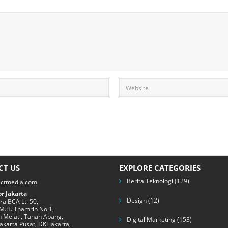
CT US
EXPLORE CATEGORIES
Berita Teknologi
(129)
ectmedia.com
r Jakarta
Design
(12)
a BCA Lt. 50,
 M.H. Thamrin No.1,
 Melati, Tanah Abang,
Digital Marketing
(153)
Jakarta Pusat, DKI Jakarta,