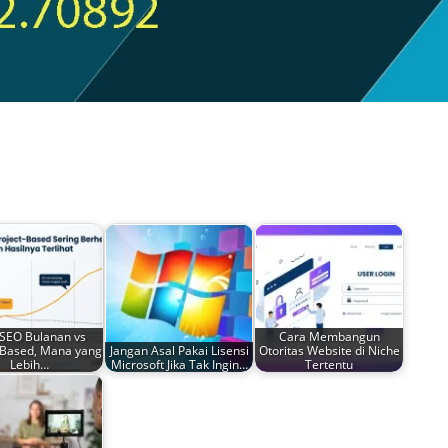
 SEO Bulanan vs
Cara Membangun
 Based, Mana yang
Jangan Asal Pakai Lisensi
Otoritas Website di Niche
Lebih…
Microsoft Jika Tak Ingin…
Tertentu