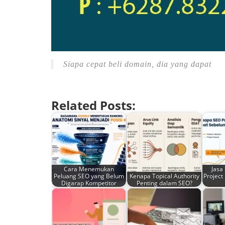
Siapa cepat beli domain, dia yang dapat
Related Posts:
Cara Menemukan
Jasa
Peluang SEO yang Belum
Kenapa Topical Authority
Project
Digarap Kompetitor
Penting dalam SEO?