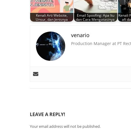
Kenali Arti Website,
Email Spoofing: Apa Itu
Kenali 
Unsur, dan Jenisnya
dan Cara Mengatasinya
afi d
venario
Production Manager at PT Re
LEAVE A REPLY!
Your email address will not be published.