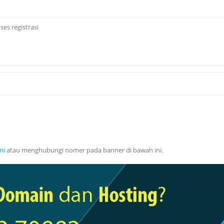
es registrasi
mi
atau menghubungi nomer pada banner di bawah ini.