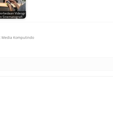
Perbedaan Videogr
an Sinematografi
ct Media Komputindo