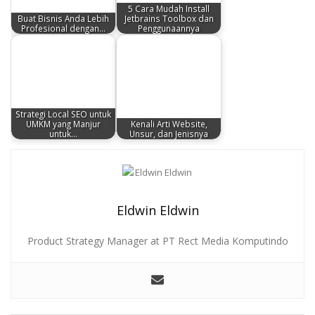
5 Cara Mudah Install
Buat Bisnis Anda Lebih
Jetbrains Toolbox dan
Profesional dengan…
Penggunaannya
Strategi Local SEO untuk
UMKM yang Manjur
Kenali Arti Website,
untuk…
Unsur, dan Jenisnya
Eldwin Eldwin
Product Strategy Manager at PT Rect Media Komputindo