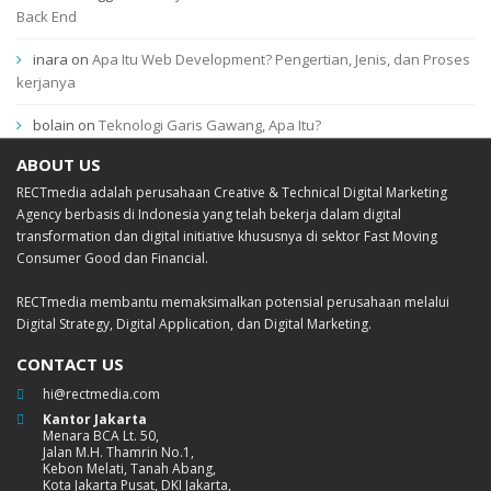
Back End
inara
on
Apa Itu Web Development? Pengertian, Jenis, dan Proses
kerjanya
bolain
on
Teknologi Garis Gawang, Apa Itu?
ABOUT US
RECTmedia adalah perusahaan Creative & Technical Digital Marketing
Agency berbasis di Indonesia yang telah bekerja dalam digital
transformation dan digital initiative khususnya di sektor Fast Moving
Consumer Good dan Financial.
RECTmedia membantu memaksimalkan potensial perusahaan melalui
Digital Strategy, Digital Application, dan Digital Marketing.
CONTACT US
hi@rectmedia.com
Kantor Jakarta
Menara BCA Lt. 50,
Jalan M.H. Thamrin No.1,
Kebon Melati, Tanah Abang,
Kota Jakarta Pusat, DKI Jakarta,