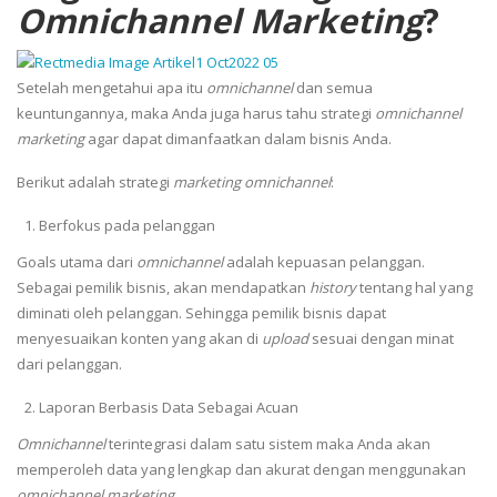
Omnichannel Marketing
?
Setelah mengetahui apa itu
omnichannel
dan semua
keuntungannya, maka Anda juga harus tahu strategi
omnichannel
marketing
agar dapat dimanfaatkan dalam bisnis Anda.
Berikut adalah strategi
marketing omnichannel
:
Berfokus pada pelanggan
Goals utama dari
omnichannel
adalah kepuasan pelanggan.
Sebagai pemilik bisnis, akan mendapatkan
history
tentang hal
yang
diminati oleh pelanggan. Sehingga pemilik bisnis dapat
menyesuaikan konten yang akan di
upload
sesuai dengan minat
dari pelanggan.
Laporan Berbasis Data Sebagai Acuan
Omnichannel
terintegrasi dalam satu sistem maka Anda akan
memperoleh data yang lengkap dan akurat dengan menggunakan
omnichannel marketing
.