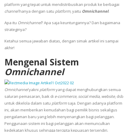
platform yang tepat untuk mendistribusikan produk ke berbagai
channel
hanya dengan satu
platform
, yaitu
Omnichannel
.
Apa itu
Omnichannel
? Apa saja keuntungannya? Dan bagaimana
strateginya?
Ketahui semua jawaban diatas, dengan simak artikel ini sampai
akhir!
Mengenal S
istem
Omnichannel
Omnichannel
yakni
platform
yang dapat menghubungkan semua
saluran pemasaran, baik di
e-commerce, social media, website
, dsb
untuk dikelola dalam satu
platform
saja. Dengan adanya platform
ini, akan memberikan kemudahan bagi pemilik bisnis sekaligus
pengalaman baru yang lebih menyenangkan bagi pelanggan.
Penggunaan sistem ini
bagi pelanggan akan memunculkan
kedekatan khusus sehingga tercipta kepuasan tersendiri.