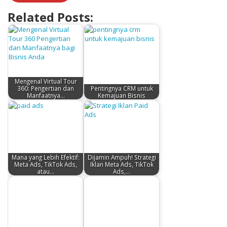
Related Posts:
Mengenal Virtual Tour
360: Pengertian dan
Pentingnya CRM untuk
Manfaatnya…
Kemajuan Bisnis
Mana yang Lebih Efektif:
Dijamin Ampuh! Strategi
Meta Ads, TikTok Ads,
Iklan Meta Ads, TikTok
atau…
Ads,…