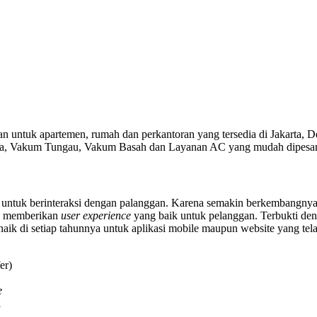
an untuk apartemen, rumah dan perkantoran yang tersedia di Jakarta,
ika, Vakum Tungau, Vakum Basah dan Layanan AC yang mudah dipesan 
untuk berinteraksi dengan palanggan. Karena semakin berkembangny
n memberikan
user experience
yang baik untuk pelanggan. Terbukti de
aik di setiap tahunnya untuk aplikasi mobile maupun website yang tel
er)
e
i