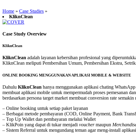
Home
»
Case Studies
»
KliknClean
Case Study Overview
KliknClean
KliknClean
adalah layanan kebersihan profesional yang diperuntukk
KliknClean meliputi Pembersihan Umum, Pembersihan Ekstra, Setr
ONLINE BOOKING MENGGUNAKAN APLIKASI MOBILE & WEBSITE
Dahulu
KliknClean
hanya menggunakan aplikasi chating WhatsApp 
membuat aplikasi mobile untuk mempermudah proses pemesanan da
berdasarkan persona target market membuat conversion rate semakin n
– Online booking untuk setiap paket layanan
– Berbagai metode pembayaran (COD, Online Payment, Bank Transf
– Top Up Wallet dan pembayaran melalui Wallet
– KlikPoin yang dapat di tukar menjadi
voucher
maupun
Merchandis
– Sistem Referral untuk mengundang teman agar meng-install aplikas