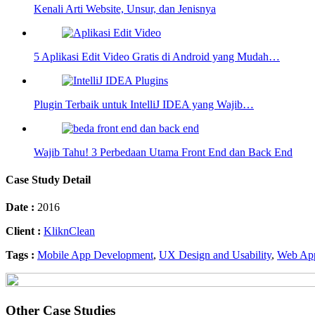
Kenali Arti Website, Unsur, dan Jenisnya
5 Aplikasi Edit Video Gratis di Android yang Mudah…
Plugin Terbaik untuk IntelliJ IDEA yang Wajib…
Wajib Tahu! 3 Perbedaan Utama Front End dan Back End
Case Study Detail
Date :
2016
Client :
KliknClean
Tags :
Mobile App Development
,
UX Design and Usability
,
Web Ap
Other Case Studies