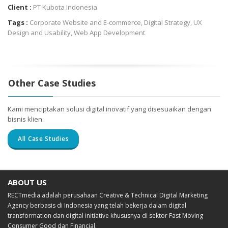
Client :
PT Kubota Indonesia
Tags :
Corporate Website and E-commerce
,
Digital Strategy
,
UX
Design and Usability
,
Web App Development
Other Case Studies
Kami menciptakan solusi digital inovatif yang disesuaikan dengan
bisnis klien.
All Case Studies
ABOUT US
RECTmedia adalah perusahaan Creative & Technical Digital Marketing
Agency berbasis di Indonesia yang telah bekerja dalam digital
transformation dan digital initiative khususnya di sektor Fast Moving
Consumer Good dan Financial.