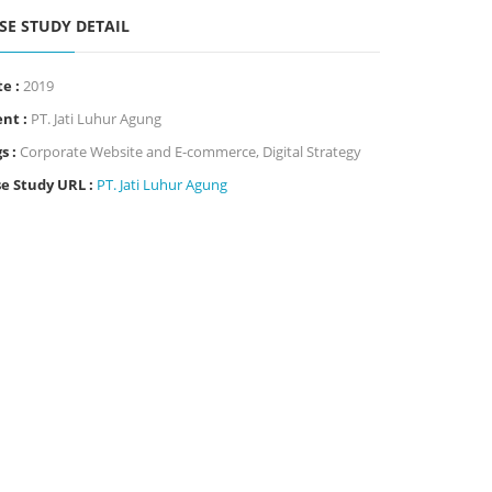
SE STUDY DETAIL
te :
2019
ent :
PT. Jati Luhur Agung
s :
Corporate Website and E-commerce
,
Digital Strategy
e Study URL :
PT. Jati Luhur Agung