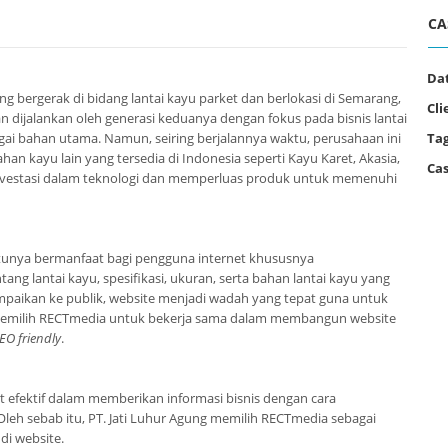
CA
Da
 bergerak di bidang lantai kayu parket dan berlokasi di Semarang,
Cli
an dijalankan oleh generasi keduanya dengan fokus pada bisnis lantai
ai bahan utama. Namun, seiring berjalannya waktu, perusahaan ini
Tag
kayu lain yang tersedia di Indonesia seperti Kayu Karet, Akasia,
Cas
investasi dalam teknologi dan memperluas produk untuk memenuhi
ntunya bermanfaat bagi pengguna internet khususnya
ang lantai kayu, spesifikasi, ukuran, serta bahan lantai kayu yang
paikan ke publik, website menjadi wadah yang tepat guna untuk
 memilih RECTmedia untuk bekerja sama dalam membangun website
EO friendly
.
at efektif dalam memberikan informasi bisnis dengan cara
eh sebab itu, PT. Jati Luhur Agung memilih RECTmedia sebagai
di website.