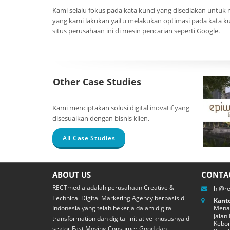
Kami selalu fokus pada kata kunci yang disediakan untuk
yang kami lakukan yaitu melakukan optimasi pada kat
situs perusahaan ini di mesin pencarian seperti Google.
Other Case Studies
Kami menciptakan solusi digital inovatif yang
disesuaikan dengan bisnis klien.
All Case Studies
Corp
ABOUT US
CONTA
RECTmedia adalah perusahaan Creative &
hi@r
Technical Digital Marketing Agency berbasis di
Kanto
Indonesia yang telah bekerja dalam digital
Menar
Jalan
transformation dan digital initiative khususnya di
Kebon
sektor Fast Moving Consumer Good dan