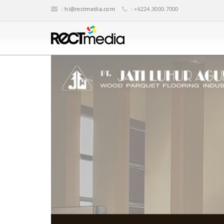
:
hi@rectmedia.com
: +6224.3000.7000