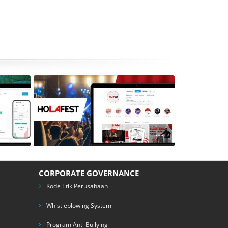
tics –
Holafest
Digital Campaigns and Social Media
CORPORATE GOVERNANCE
pment
Kode Etik Perusahaan
Whistleblowing System
Program Anti Bullying