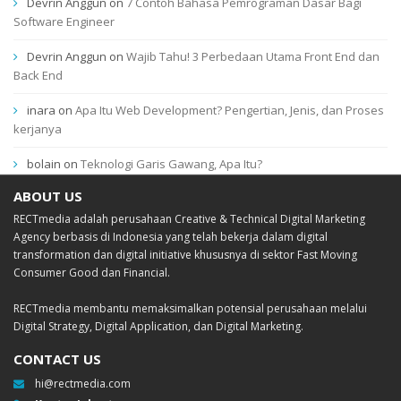
Devrin Anggun
on
7 Contoh Bahasa Pemrograman Dasar Bagi
Software Engineer
Devrin Anggun
on
Wajib Tahu! 3 Perbedaan Utama Front End dan
Back End
inara
on
Apa Itu Web Development? Pengertian, Jenis, dan Proses
kerjanya
bolain
on
Teknologi Garis Gawang, Apa Itu?
ABOUT US
RECTmedia adalah perusahaan Creative & Technical Digital Marketing
Agency berbasis di Indonesia yang telah bekerja dalam digital
transformation dan digital initiative khususnya di sektor Fast Moving
Consumer Good dan Financial.
RECTmedia membantu memaksimalkan potensial perusahaan melalui
Digital Strategy, Digital Application, dan Digital Marketing.
CONTACT US
hi@rectmedia.com