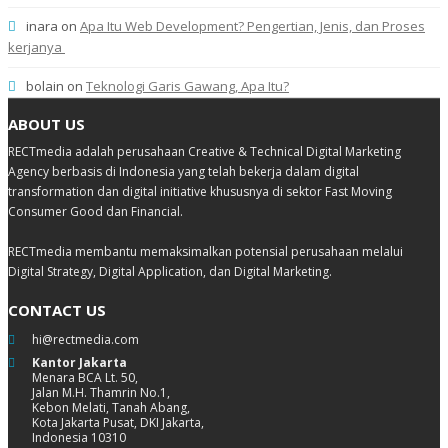
inara
on
Apa Itu Web Development? Pengertian, Jenis, dan Proses
kerjanya
bolain
on
Teknologi Garis Gawang, Apa Itu?
ABOUT US
RECTmedia adalah perusahaan Creative & Technical Digital Marketing
Agency berbasis di Indonesia yang telah bekerja dalam digital
transformation dan digital initiative khususnya di sektor Fast Moving
Consumer Good dan Financial.
RECTmedia membantu memaksimalkan potensial perusahaan melalui
Digital Strategy, Digital Application, dan Digital Marketing.
CONTACT US
hi@rectmedia.com
Kantor Jakarta
Menara BCA Lt. 50,
Jalan M.H. Thamrin No.1,
Kebon Melati, Tanah Abang,
Kota Jakarta Pusat, DKI Jakarta,
Indonesia 10310