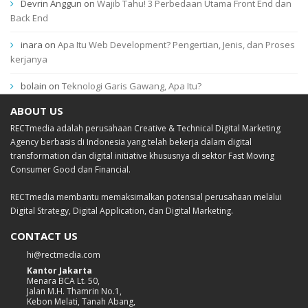
Devrin Anggun
on
Wajib Tahu! 3 Perbedaan Utama Front End dan
Back End
inara
on
Apa Itu Web Development? Pengertian, Jenis, dan Proses
kerjanya
bolain
on
Teknologi Garis Gawang, Apa Itu?
ABOUT US
RECTmedia adalah perusahaan Creative & Technical Digital Marketing
Agency berbasis di Indonesia yang telah bekerja dalam digital
transformation dan digital initiative khususnya di sektor Fast Moving
Consumer Good dan Financial.
RECTmedia membantu memaksimalkan potensial perusahaan melalui
Digital Strategy, Digital Application, dan Digital Marketing.
CONTACT US
hi@rectmedia.com
Kantor Jakarta
Menara BCA Lt. 50,
Jalan M.H. Thamrin No.1,
Kebon Melati, Tanah Abang,